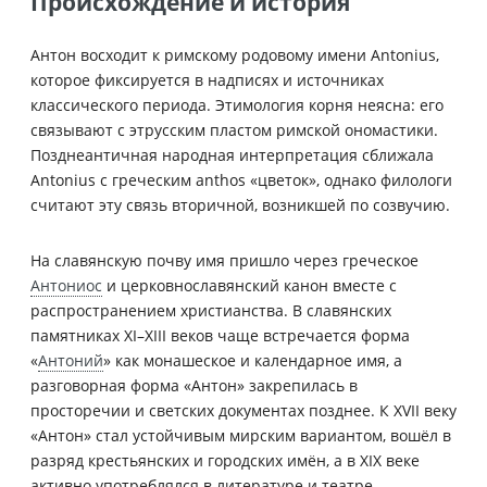
Происхождение и история
Антон восходит к римскому родовому имени Antonius,
которое фиксируется в надписях и источниках
классического периода. Этимология корня неясна: его
связывают с этрусским пластом римской ономастики.
Позднеантичная народная интерпретация сближала
Antonius с греческим anthos «цветок», однако филологи
считают эту связь вторичной, возникшей по созвучию.
На славянскую почву имя пришло через греческое
Антониос
и церковнославянский канон вместе с
распространением христианства. В славянских
памятниках XI–XIII веков чаще встречается форма
«
Антоний
» как монашеское и календарное имя, а
разговорная форма «Антон» закрепилась в
просторечии и светских документах позднее. К XVII веку
«Антон» стал устойчивым мирским вариантом, вошёл в
разряд крестьянских и городских имён, а в XIX веке
активно употреблялся в литературе и театре.