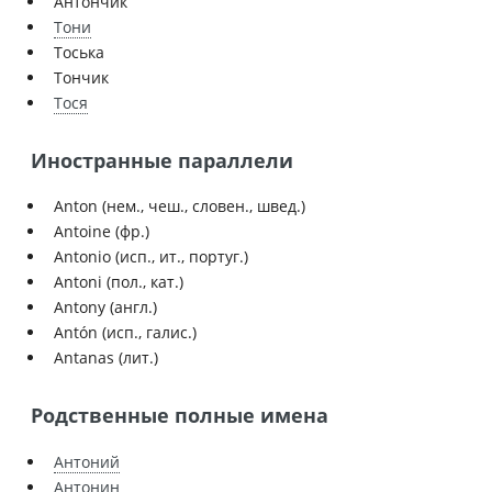
Антончик
Тони
Тоська
Тончик
Тося
Иностранные параллели
Anton (нем., чеш., словен., швед.)
Antoine (фр.)
Antonio (исп., ит., португ.)
Antoni (пол., кат.)
Antony (англ.)
Antón (исп., галиc.)
Antanas (лит.)
Родственные полные имена
Антоний
Антонин