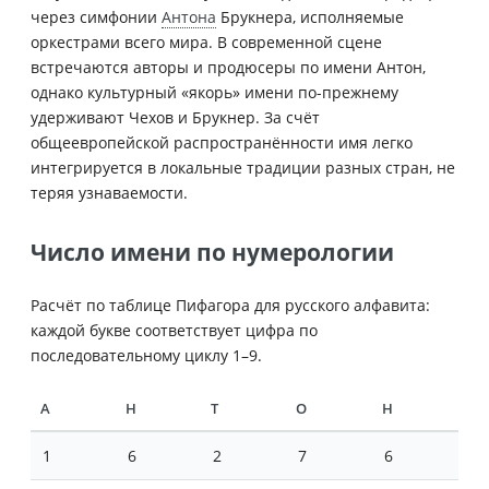
через симфонии
Антона
Брукнера, исполняемые
оркестрами всего мира. В современной сцене
встречаются авторы и продюсеры по имени Антон,
однако культурный «якорь» имени по-прежнему
удерживают Чехов и Брукнер. За счёт
общеевропейской распространённости имя легко
интегрируется в локальные традиции разных стран, не
теряя узнаваемости.
Число имени по нумерологии
Расчёт по таблице Пифагора для русского алфавита:
каждой букве соответствует цифра по
последовательному циклу 1–9.
А
Н
Т
О
Н
1
6
2
7
6