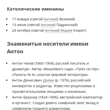
Католические именины
17 января (святой
Антоний
Великий)
13 июня (святой
Антоний
Падуанский)
24 октября (святой
Антоний
Мария
Кларет)
Знаменитые носители имени
Антон
Антон Чехов (1860–1904), русский писатель и
драматург. Автор «Вишнёвого сада», «Трёх сестёр»,
«Палаты № 6», классик мировой литературы.
Антон Денисович
Долин
(р. 1976), российский
кинокритик и редактор. Известен рецензиями и
просветительскими лекциями о киноязыке.
Антон Брукнер (1824–1896), австрийский композитор
и органист. Создал девять симфоний, внёс вклад в
симфонизм позднего романтизма.