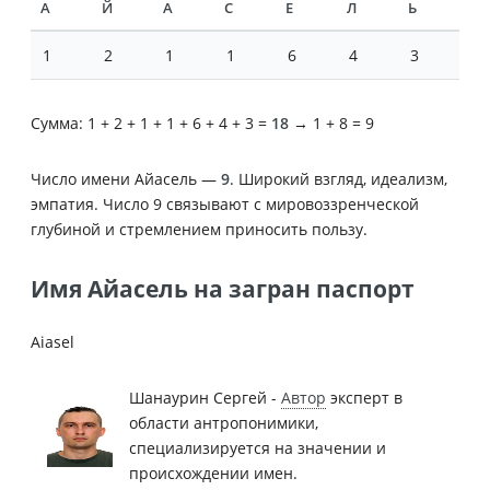
А
Й
А
С
Е
Л
Ь
1
2
1
1
6
4
3
Сумма: 1 + 2 + 1 + 1 + 6 + 4 + 3 =
18
→ 1 + 8 = 9
Число имени Айасель —
9
. Широкий взгляд, идеализм,
эмпатия. Число 9 связывают с мировоззренческой
глубиной и стремлением приносить пользу.
Имя Айасель на загран паспорт
Aiasel
Шанаурин Сергей -
Автор
эксперт в
области антропонимики,
специализируется на значении и
происхождении имен.