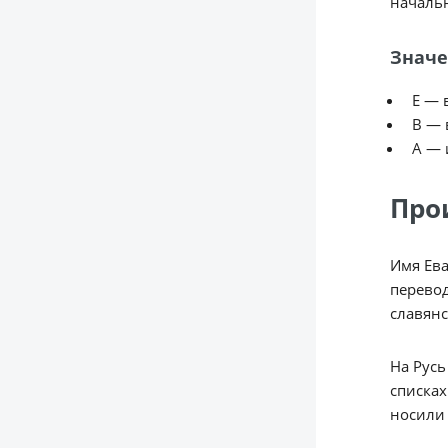
начальн
Значе
Е — 
В — 
А — 
Про
Имя Ева
перевод
славянс
На Русь
списках
носили 