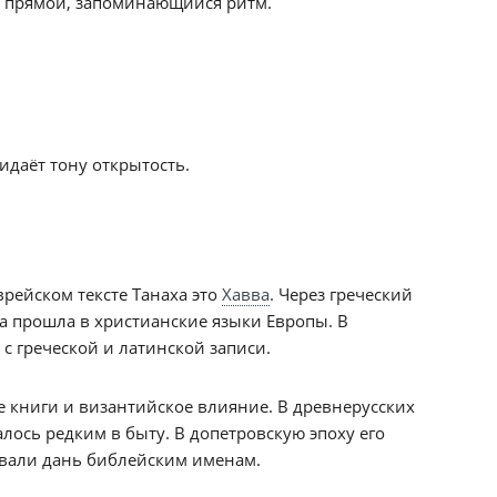
ёт прямой, запоминающийся ритм.
идаёт тону открытость.
рейском тексте Танаха это
Хавва
. Через греческий
ма прошла в христианские языки Европы. В
с греческой и латинской записи.
е книги и византийское влияние. В древнерусских
алось редким в быту. В допетровскую эпоху его
авали дань библейским именам.