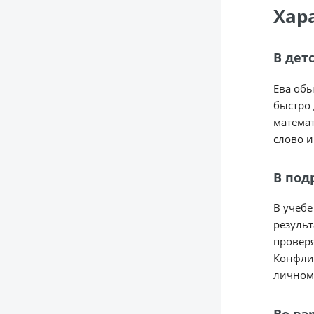
Хар
В дет
Ева обы
быстро 
математ
слово и
В под
В учебе
результ
проверя
Конфлик
личном 
Во вз