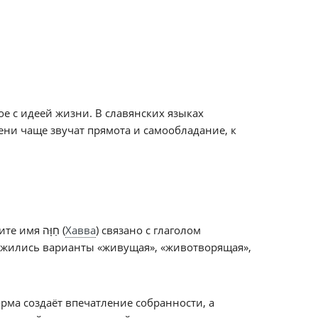
е с идеей жизни. В славянских языках
ени чаще звучат прямота и самообладание, к
Семантика имени восходит к понятию жизни и жизненности. В иврите имя חַוָּה (
Хавва
) связано с глаголом
рижились варианты «живущая», «животворящая»,
рма создаёт впечатление собранности, а