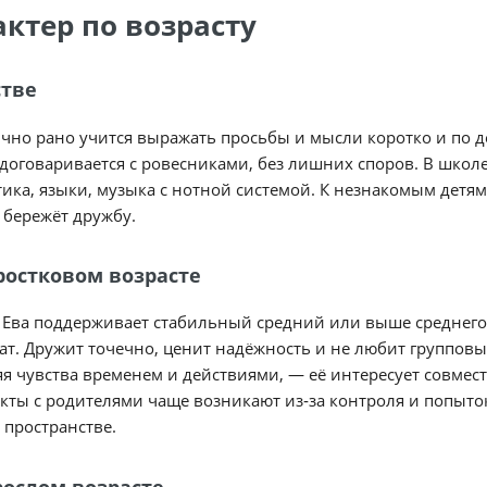
актер по возрасту
стве
чно рано учится выражать просьбы и мысли коротко и по д
договаривается с ровесниками, без лишних споров. В школе т
ика, языки, музыка с нотной системой. К незнакомым детям
 бережёт дружбу.
ростковом возрасте
 Ева поддерживает стабильный средний или выше среднего 
ат. Дружит точечно, ценит надёжность и не любит групповы
я чувства временем и действиями, — её интересует совмест
ты с родителями чаще возникают из‑за контроля и попыток 
пространстве.
рослом возрасте