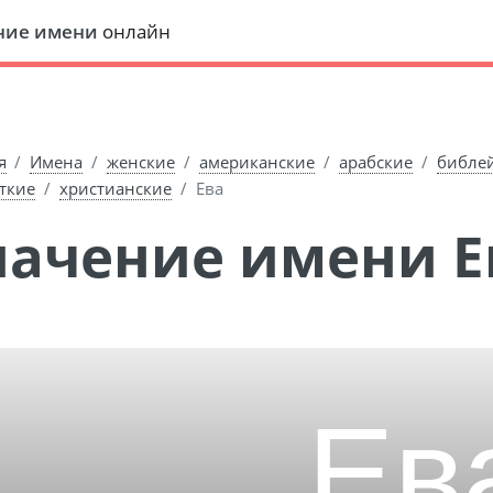
ние имени
онлайн
я
Имена
женские
американские
арабские
библе
ткие
христианские
Ева
Значение имени Е