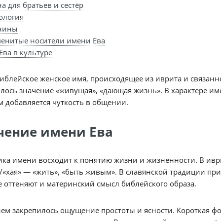
а для братьев и сестёр
ология
нины
енитые носители имени Ева
Ева в культуре
иблейское женское имя, происходящее из иврита и связанно
лось значение «живущая», «дающая жизнь». В характере им
 добавляется чуткость в общении.
чение имени Ева
/«хая» — «жить», «быть живым». В славянской традиции п
 оттеняют и материнский смысл библейского образа.
ем закрепилось ощущение простоты и ясности. Короткая фо