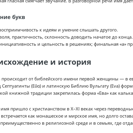
ая гласная смягчает звучание. В разговорной речи имя да
ние букв
восприимчивость к идеям и умение слышать другого.
воля, практичность, склонность доводить начатое до конца.
инициативность и цельность в решениях; финальная «а» пр
исхождение и история
 происходит от библейского имени первой женщины — в ев
 Септуагинты (Εὕα) и латинскую Библию Вульгату (Eva) фор
кой книжной традиции закрепилась форма «Ева» как калька 
 имя пришло с христианством в X–XI веках через переводны
 встречается как монашеское и мирское имя, но долго остав
преимущественно в религиозной среде и в семьях, где отд