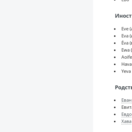
Иност
Eve (
Eva (
Éva (
Ewa 
Aoif
Hava 
Yeva 
Родст
Еван
Евит
Евдо
Хава