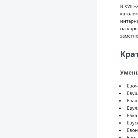
В XVIII
католич
интерн
на коро
заметно
Кра
Умень
Евоч
Евуш
Ева
Евул
Евка
Евус
Евон
Ево