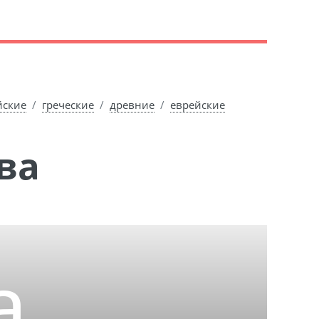
йские
греческие
древние
еврейские
ва