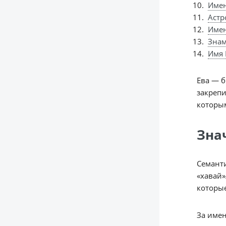
Имен
Астр
Име
Знам
Имя 
Ева — б
закрепи
которым
Зна
«хавай»
которые
За имен