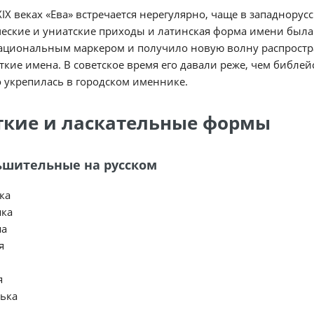
–XIX веках «Ева» встречается нерегулярно, чаще в западнорус
еские и униатские приходы и латинская форма имени была 
ациональным маркером и получило новую волну распростра
ткие имена. В советское время его давали реже, чем библе
 укрепилась в городском именнике.
ткие и ласкательные формы
шительные на русском
ка
ка
ша
я
я
ька