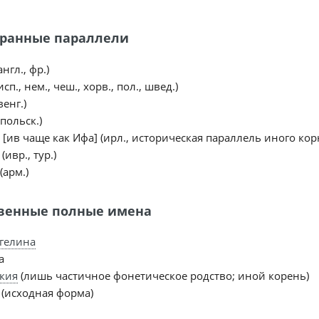
ранные параллели
англ., фр.)
исп., нем., чеш., хорв., пол., швед.)
венг.)
(польск.)
e [ив чаще как Ифа] (ирл., историческая параллель иного кор
(ивр., тур.)
(арм.)
венные полные имена
гелина
а
кия
(лишь частичное фонетическое родство; иной корень)
(исходная форма)