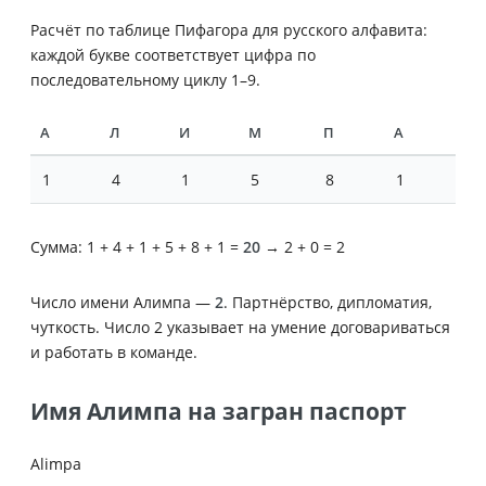
Расчёт по таблице Пифагора для русского алфавита:
каждой букве соответствует цифра по
последовательному циклу 1–9.
А
Л
И
М
П
А
1
4
1
5
8
1
Сумма: 1 + 4 + 1 + 5 + 8 + 1 =
20
→ 2 + 0 = 2
Число имени Алимпа —
2
. Партнёрство, дипломатия,
чуткость. Число 2 указывает на умение договариваться
и работать в команде.
Имя Алимпа на загран паспорт
Alimpa