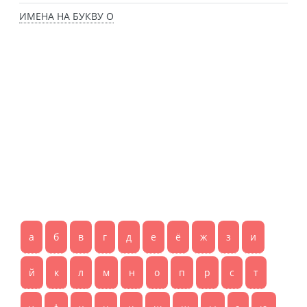
ИМЕНА НА БУКВУ О
а
б
в
г
д
е
ё
ж
з
и
й
к
л
м
н
о
п
р
с
т