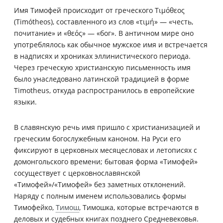
Имя Тимофей происходит от греческого Τιμόθεος
(Timótheos), составленного из слов «τιμή» — «честь,
почитание» и «θεός» — «бог». В античном мире оно
употреблялось как обычное мужское имя и встречается
в надписях и хрониках эллинистического периода.
Через греческую христианскую письменность имя
было унаследовано латинской традицией в форме
Timotheus, откуда распространилось в европейские
языки.
В славянскую речь имя пришло с христианизацией и
греческим богослужебным каноном. На Руси его
фиксируют в церковных месяцесловах и летописях с
домонгольского времени; бытовая форма «Тимофей»
сосуществует с церковнославянской
«Тимофей»/«Тимофей» без заметных отклонений.
Наряду с полным именем использовались формы
Тимофейко,
Тимош
, Тимошка, которые встречаются в
деловых и судебных книгах позднего Средневековья.