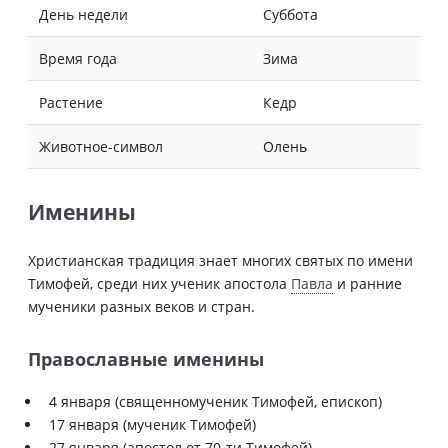
День недели
Суббота
Время года
Зима
Растение
Кедр
Животное-символ
Олень
Именины
Христианская традиция знает многих святых по имени
Тимофей, среди них ученик апостола
Павла
и ранние
мученики разных веков и стран.
Православные именины
4 января (священномученик Тимофей, епископ)
17 января (мученик Тимофей)
27 января (апостол от 70-ти Тимофей)