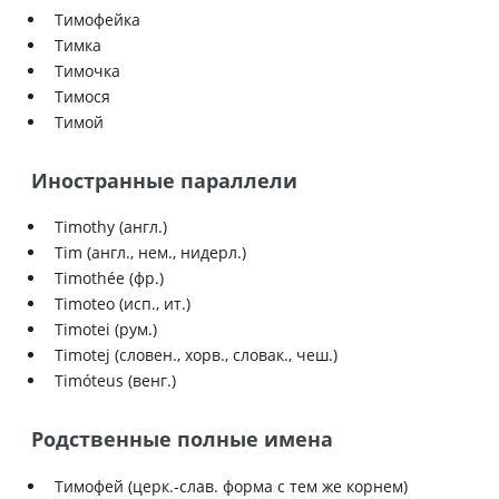
Тимофейка
Тимка
Тимочка
Тимося
Тимой
Иностранные параллели
Timothy (англ.)
Tim (англ., нем., нидерл.)
Timothée (фр.)
Timoteo (исп., ит.)
Timotei (рум.)
Timotej (словен., хорв., словак., чеш.)
Timóteus (венг.)
Родственные полные имена
Тимофей (церк.-слав. форма с тем же корнем)