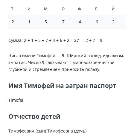
Т
И
М
О
Ф
Е
Й
2
1
5
7
4
6
2
Сумма: 2 + 1 + 5 + 7 + 4 + 6 + 2 =
27
→ 2 + 7 = 9
Число имени Тимофей —
9
. Широкий взгляд, идеализм,
эмпатия. Число 9 связывают с мировоззренческой
глубиной и стремлением приносить пользу.
Имя Тимофей на загран паспорт
Timofei
Отчество детей
Тимофеевич (сын) Тимофеевна (дочь)