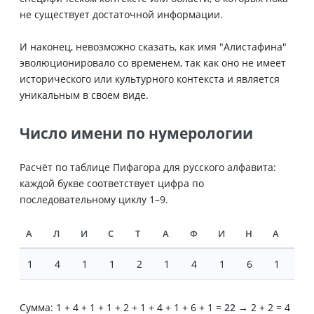
не существует достаточной информации.
И наконец, невозможно сказать, как имя "Алистафина"
эволюционировало со временем, так как оно не имеет
исторического или культурного контекста и является
уникальным в своем виде.
Число имени по нумерологии
Расчёт по таблице Пифагора для русского алфавита:
каждой букве соответствует цифра по
последовательному циклу 1–9.
А
Л
И
С
Т
А
Ф
И
Н
А
1
4
1
1
2
1
4
1
6
1
Сумма: 1 + 4 + 1 + 1 + 2 + 1 + 4 + 1 + 6 + 1 =
22
→ 2 + 2 = 4