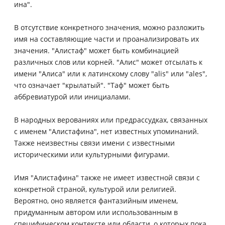
ина".
В отсутствие конкретного значения, можно разложить
имя на составляющие части и проанализировать их
значения. "Алистаф" может быть комбинацией
различных слов или корней. "Алис" может отсылать к
имени "Алиса" или к латинскому слову "alis" или "ales",
что означает "крылатый". "Таф" может быть
аббревиатурой или инициалами.
В народных верованиях или предрассудках, связанных
с именем "Алистафина", нет известных упоминаний.
Также неизвестны связи имени с известными
историческими или культурными фигурами.
Имя "Алистафина" также не имеет известной связи с
конкретной страной, культурой или религией.
Вероятно, оно является фантазийным именем,
придуманным автором или использованным в
специфическом контексте или области, о которых пока