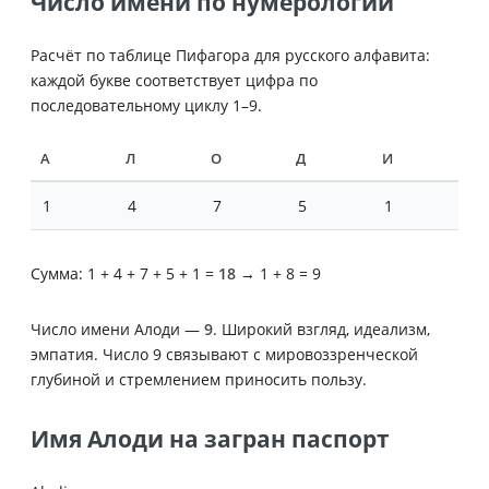
Число имени по нумерологии
Расчёт по таблице Пифагора для русского алфавита:
каждой букве соответствует цифра по
последовательному циклу 1–9.
А
Л
О
Д
И
1
4
7
5
1
Сумма: 1 + 4 + 7 + 5 + 1 =
18
→ 1 + 8 = 9
Число имени Алоди —
9
. Широкий взгляд, идеализм,
эмпатия. Число 9 связывают с мировоззренческой
глубиной и стремлением приносить пользу.
Имя Алоди на загран паспорт