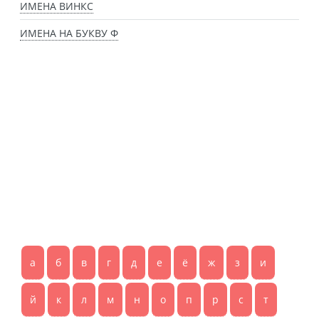
ИМЕНА ВИНКС
ИМЕНА НА БУКВУ Ф
а
б
в
г
д
е
ё
ж
з
и
й
к
л
м
н
о
п
р
с
т