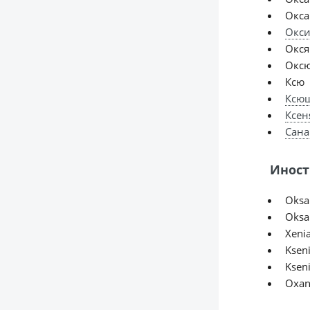
Окса
Окс
Окся
Окс
Ксю
Ксю
Ксен
Сана
Иност
Oksa
Oksa
Xenia
Ksen
Ksen
Oxan