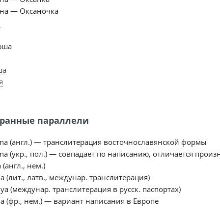
на — Оксаночка
и
юша
ша
я
ранные параллели
na (англ.) — транслитерация восточнославянской формы
na (укр., пол.) — совпадает по написанию, отличается про
 (англ., нем.)
ia (лит., латв., междунар. транслитерация)
iya (междунар. транслитерация в русск. паспортах)
a (фр., нем.) — вариант написания в Европе