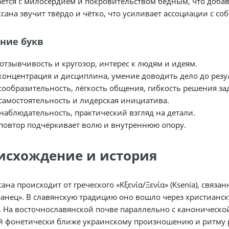
ется с милосердием и покровительством бедным, что добав
сана звучит твёрдо и чётко, что усиливает ассоциации с со
ние букв
отзывчивость и кругозор, интерес к людям и идеям.
концентрация и дисциплина, умение доводить дело до резу
сообразительность, лёгкость общения, гибкость решения за
самостоятельность и лидерская инициатива.
наблюдательность, практический взгляд на детали.
повтор подчёркивает волю и внутреннюю опору.
исхождение и история
ана происходит от греческого «Κξενία/Ξενία» (Ksenía), связан
анец». В славянскую традицию оно вошло через христианс
. На восточнославянской почве параллельно с каноническо
й фонетически ближе украинскому произношению и ритму 