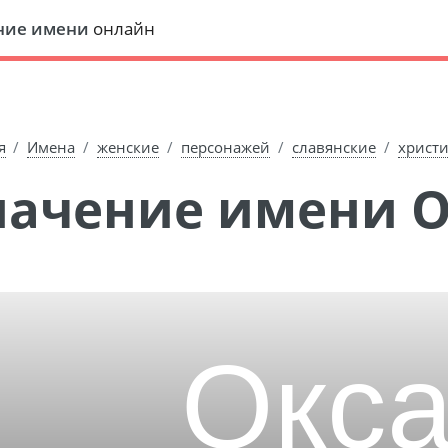
ние имени
онлайн
я
Имена
женские
персонажей
славянские
христ
Значение имени 