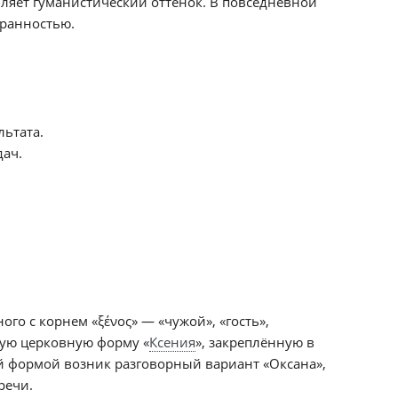
ляет гуманистический оттенок. В повседневной
бранностью.
льтата.
дач.
ного с корнем «ξένος» — «чужой», «гость»,
кую церковную форму «
Ксения
», закреплённую в
й формой возник разговорный вариант «Оксана»,
речи.