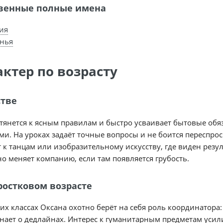
венные полные имена
ия
нья
актер по возрасту
стве
тянется к ясным правилам и быстро усваивает бытовые обяз
ми. На уроках задаёт точные вопросы и не боится переспрос
т к танцам или изобразительному искусству, где виден резу
о меняет компанию, если там появляется грубость.
ростковом возрасте
их классах Оксана охотно берёт на себя роль координатора: 
ает о дедлайнах. Интерес к гуманитарным предметам усили