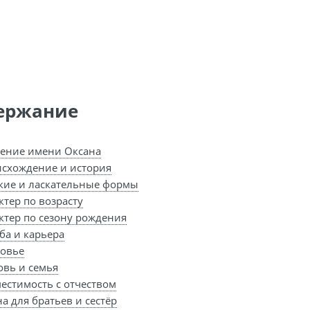
ержание
ение имени Оксана
схождение и история
кие и ласкательные формы
ктер по возрасту
ктер по сезону рождения
ба и карьера
овье
вь и семья
естимость с отчеством
а для братьев и сестёр