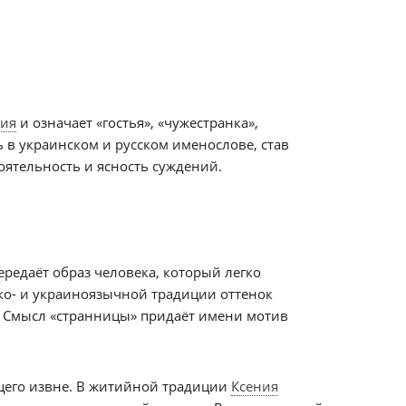
ния
и означает «гостья», «чужестранка»,
 в украинском и русском именослове, став
ятельность и ясность суждений.
ередаёт образ человека, который легко
ко- и украиноязычной традиции оттенок
. Смысл «странницы» придаёт имени мотив
ящего извне. В житийной традиции
Ксения