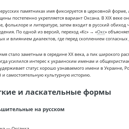
ерусских памятниках имя фиксируется в церковной форме, 
ины постепенно укрепляется вариант Оксана. В XIX веке о
е, фольклоре и литературе, затем входит в русский обихо
дения. По одной из версий, переход «Кс» → «
Окс
» объясняе
ых и влиянием диалектов, где перед скоплением согласных 
имя стало заметным в середине XX века, а пик широкого ра
огда усилился интерес к украинским именам и общехристиан
удерживает статус хорошо узнаваемого имени в Украине, Ро
 и самостоятельную культурную историю.
ткие и ласкательные формы
шительные на русском
на — Оксанка