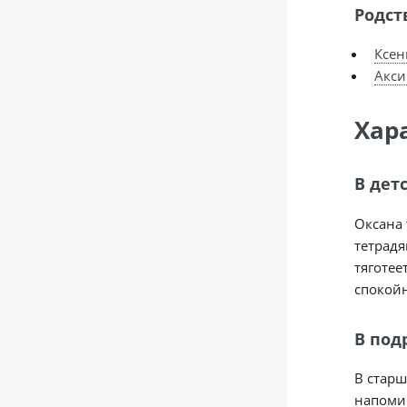
Родст
Ксен
Акси
Хар
В дет
Оксана 
тетрадя
тяготее
спокойн
В под
В старш
напомин