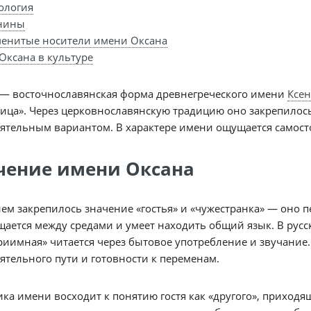
ология
нины
енитые носители имени Оксана
Оксана в культуре
 — восточнославянская форма древнегреческого имени
Ксе
ица». Через церковнославянскую традицию оно закрепилось
ятельным вариантом. В характере имени ощущается самосто
чение имени Оксана
ем закрепилось значение «гостья» и «чужестранка» — оно п
ается между средами и умеет находить общий язык. В русс
риимная» читается через бытовое употребление и звучание
ятельного пути и готовности к переменам.
ка имени восходит к понятию гостя как «другого», приход