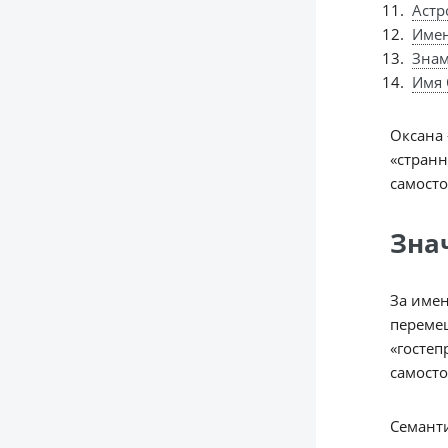
Астр
Име
Знам
Имя 
Оксана
«странн
самосто
Зна
За имен
перемещ
«гостеп
самосто
Семанти