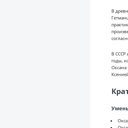
В древн
Гетманщ
практик
произве
согласн
В СССР 
годы, к
Оксана 
Ксенией
Кра
Умень
Окса
Окса