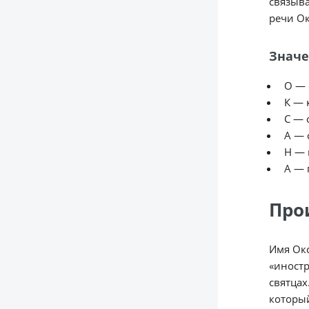
связыва
речи Ок
Значе
О — 
К — 
С — 
А — 
Н — 
А — 
Про
Имя Окс
«иностр
святцах
которы