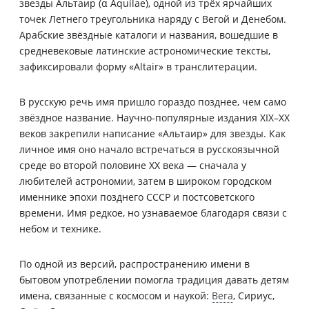
звезды Альтаир (α Aquilae), одной из трёх ярчайших
точек Летнего треугольника наряду с Вегой и Денебом.
Арабские звёздные каталоги и названия, вошедшие в
средневековые латинские астрономические тексты,
зафиксировали форму «Altair» в транслитерации.
В русскую речь имя пришло гораздо позднее, чем само
звёздное название. Научно-популярные издания XIX–XX
веков закрепили написание «Альтаир» для звезды. Как
личное имя оно начало встречаться в русскоязычной
среде во второй половине XX века — сначала у
любителей астрономии, затем в широком городском
именнике эпохи позднего СССР и постсоветского
времени. Имя редкое, но узнаваемое благодаря связи с
небом и технике.
По одной из версий, распространению имени в
бытовом употреблении помогла традиция давать детям
имена, связанные с космосом и наукой:
Вега
, Сириус,