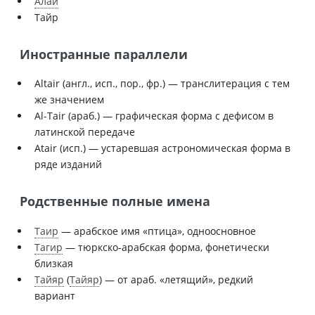
Алай
Тайр
Иностранные параллели
Altair (англ., исп., пор., фр.) — транслитерация с тем
же значением
Al-Tair (араб.) — графическая форма с дефисом в
латинской передаче
Atair (исп.) — устаревшая астрономическая форма в
ряде изданий
Родственные полные имена
Таир
— арабское имя «птица», одноосновное
Тагир
— тюркско-арабская форма, фонетически
близкая
Тайяр
(
Тайяр
) — от араб. «летящий», редкий
вариант