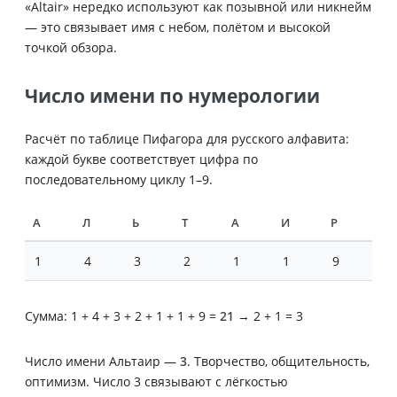
«Altair» нередко используют как позывной или никнейм
— это связывает имя с небом, полётом и высокой
точкой обзора.
Число имени по нумерологии
Расчёт по таблице Пифагора для русского алфавита:
каждой букве соответствует цифра по
последовательному циклу 1–9.
А
Л
Ь
Т
А
И
Р
1
4
3
2
1
1
9
Сумма: 1 + 4 + 3 + 2 + 1 + 1 + 9 =
21
→ 2 + 1 = 3
Число имени Альтаир —
3
. Творчество, общительность,
оптимизм. Число 3 связывают с лёгкостью