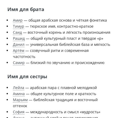
Имя для брата
Амир
— общая арабская основа и чёткая фонетика
Тимур
— тюркское имя, контрастно-краткое
Саид
— восточный корень и лёгкость произношения
Рашид
— общий культурный пласт и твёрдое «р»
Данил
— универсальная библейская база и мягкость
Артём
— созвучный ритм и современная
частотность
Самир
— близкий по звучанию и происхождению
Имя для сестры
Лейла
— арабская пара с плавной мелодикой
Амина
— общее культурное поле и краткость
Марьям
— библейская традиция и восточный
оттенок
София
— международность и смысл «мудрость»
Диана
— античный слой и ясная артикуляция