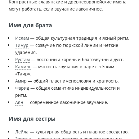
Контрастные славянские и древнеевропейские имена
могут работать, если звучание лаконичное.
Имя для брата
Ислам
— общая культурная традиция и ясный ритм.
Тимур
— созвучие по тюркской линии и чёткие
ударения.
Рустам
— восточный корень и благозвучный дуэт.
Камиль
— мягкость звучания в паре с чётким
«Таир».
Амир
— общий пласт именословия и краткость.
Фарид
— общая семантика индивидуальности и
ритм.
Аян
— современное лаконичное звучание.
Имя для сестры
Лейла
— культурная общность и плавное соседство.
Зарина
— восточная поэтика и звонкая середина.