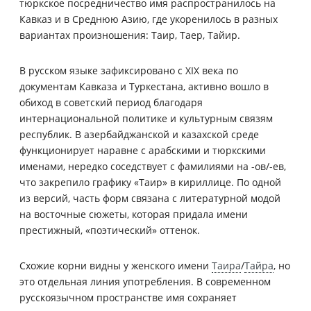
тюркское посредничество имя распространилось на
Кавказ и в Среднюю Азию, где укоренилось в разных
вариантах произношения: Таир, Таер, Тайир.
В русском языке зафиксировано с XIX века по
документам Кавказа и Туркестана, активно вошло в
обиход в советский период благодаря
интернациональной политике и культурным связям
республик. В азербайджанской и казахской среде
функционирует наравне с арабскими и тюркскими
именами, нередко соседствует с фамилиями на -ов/-ев,
что закрепило графику «Таир» в кириллице. По одной
из версий, часть форм связана с литературной модой
на восточные сюжеты, которая придала имени
престижный, «поэтический» оттенок.
Схожие корни видны у женского имени
Таира
/
Тайра
, но
это отдельная линия употребления. В современном
русскоязычном пространстве имя сохраняет