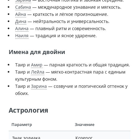
Сабина
— международное узнавание и мягкость.
Айна
— краткость и лёгкое произношение.
Дина
— нейтральность и универсальность.
Алина
— плавный ритм и современность.
Наиля
— традиция и ясное ударение.
Имена для двойни
Таир и
Амир
— парная краткость и общая традиция.
Таир и
Лейла
— мягко-контрастная пара с единым
культурным фоном.
Таир и
Зарина
— созвучие и поэтический оттенок у
обоих.
Астрология
Параметр
Значение
Знак зодиака
Козерог