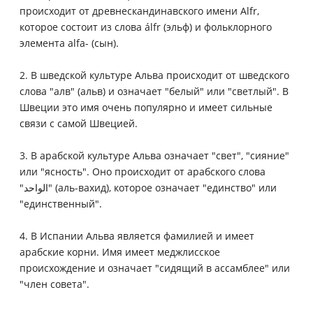
происходит от древнескандинавского имени Alfr,
которое состоит из слова álfr (эльф) и фольклорного
элемента alfa- (сын).
2. В шведской культуре Альва происходит от шведского
слова "алв" (альв) и означает "белый" или "светлый". В
Швеции это имя очень популярно и имеет сильные
связи с самой Швецией.
3. В арабской культуре Альва означает "свет", "сияние"
или "ясность". Оно происходит от арабского слова
"الواحد" (аль-вахид), которое означает "единство" или
"единственный".
4. В Испании Альва является фамилией и имеет
арабские корни. Имя имеет меджлисское
происхождение и означает "сидящий в ассамблее" или
"член совета".