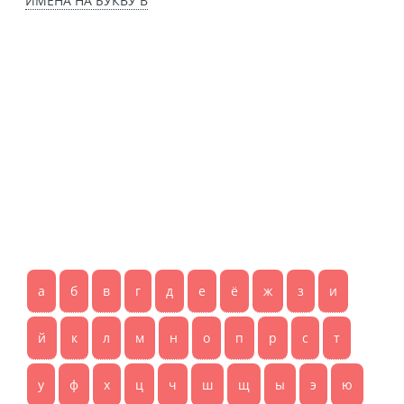
ИМЕНА НА БУКВУ В
а
б
в
г
д
е
ё
ж
з
и
й
к
л
м
н
о
п
р
с
т
у
ф
х
ц
ч
ш
щ
ы
э
ю