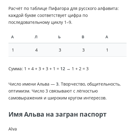
Расчёт по таблице Пифагора для русского алфавита:
каждой букве соответствует цифра по
последовательному циклу 1–9.
А
Л
Ь
В
А
1
4
3
3
1
Сумма: 1 + 4 + 3 + 3 + 1 =
12
→ 1 + 2 = 3
Число имени Альва —
3
. Творчество, общительность,
оптимизм. Число 3 связывают с лёгкостью
самовыражения и широким кругом интересов.
Имя Альва на загран паспорт
Alva