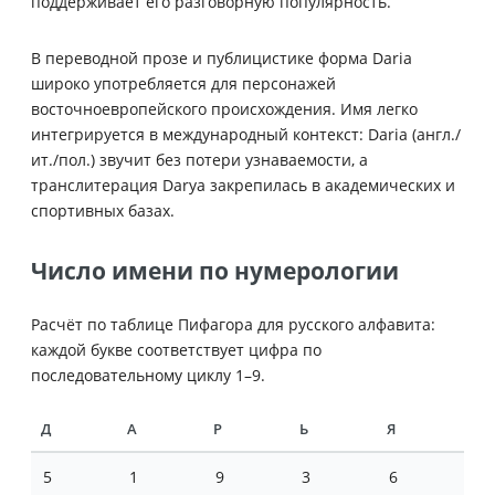
поддерживает его разговорную популярность.
В переводной прозе и публицистике форма Daria
широко употребляется для персонажей
восточноевропейского происхождения. Имя легко
интегрируется в международный контекст: Daria (англ./
ит./пол.) звучит без потери узнаваемости, а
транслитерация Darya закрепилась в академических и
спортивных базах.
Число имени по нумерологии
Расчёт по таблице Пифагора для русского алфавита:
каждой букве соответствует цифра по
последовательному циклу 1–9.
Д
А
Р
Ь
Я
5
1
9
3
6