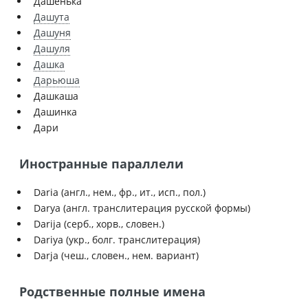
Дашенька
Дашута
Дашуня
Дашуля
Дашка
Дарьюша
Дашкаша
Дашинка
Дари
Иностранные параллели
Daria (англ., нем., фр., ит., исп., пол.)
Darya (англ. транслитерация русской формы)
Darija (серб., хорв., словен.)
Dariya (укр., болг. транслитерация)
Darja (чеш., словен., нем. вариант)
Родственные полные имена