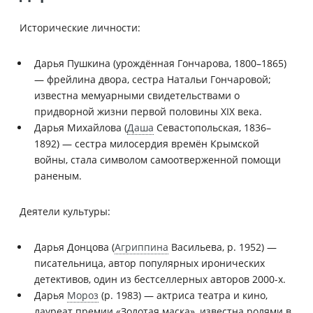
Исторические личности:
Дарья Пушкина (урождённая Гончарова, 1800–1865)
— фрейлина двора, сестра Натальи Гончаровой;
известна мемуарными свидетельствами о
придворной жизни первой половины XIX века.
Дарья Михайлова (
Даша
Севастопольская, 1836–
1892) — сестра милосердия времён Крымской
войны, стала символом самоотверженной помощи
раненым.
Деятели культуры:
Дарья Донцова (
Агриппина
Васильева, р. 1952) —
писательница, автор популярных иронических
детективов, один из бестселлерных авторов 2000-х.
Дарья
Мороз
(р. 1983) — актриса театра и кино,
лауреат премии «Золотая маска», известна ролями в