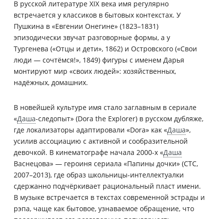
В русской литературе XIX века имя регулярно
встречается у классиков в бытовых контекстах. У
Пушкина в «Евгении Онегине» (1823–1831)
эпизодически звучат разговорные формы, а у
Тургенева («Отцы и дети», 1862) и Островского («Свои
люди — сочтёмся!», 1849) фигуры с именем Дарья
монтируют мир «своих людей»: хозяйственных,
надёжных, домашних.
В новейшей культуре имя стало заглавным в сериале
«
Даша
-следопыт» (Dora the Explorer) в русском дубляже,
где локализаторы адаптировали «Dora» как «
Даша
»,
усилив ассоциацию с активной и сообразительной
девочкой. В кинематографе начала 2000-х «
Даша
Васнецова» — героиня сериала «Папины дочки» (СТС,
2007–2013), где образ школьницы-интеллектуалки
сдержанно подчёркивает рациональный пласт имени.
В музыке встречается в текстах современной эстрады и
рэпа, чаще как бытовое, узнаваемое обращение, что