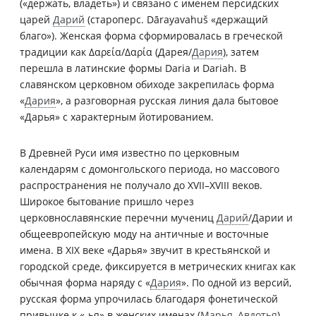
(«держать, владеть») и связано с именем персидских
царей
Дарий
(староперс. Dārayavahuš «держащий
благо»). Женская форма сформировалась в греческой
традиции как Δαρεία/Δαρία (Дарея/
Дария
), затем
перешла в латинские формы Daria и Dariah. В
славянском церковном обиходе закрепилась форма
«
Дария
», а разговорная русская линия дала бытовое
«Дарья» с характерным йотированием.
В Древней Руси имя известно по церковным
календарям с домонгольского периода, но массового
распространения не получало до XVII–XVIII веков.
Широкое бытование пришло через
церковнославянские перечни мучениц
Дарий
/Дарии и
общеевропейскую моду на античные и восточные
имена. В XIX веке «Дарья» звучит в крестьянской и
городской среде, фиксируется в метрических книгах как
обычная форма наряду с «
Дария
». По одной из версий,
русская форма упрочилась благодаря фонетической
привычке к «-ья» в женских именах (
Марья
,
Авдотья
),