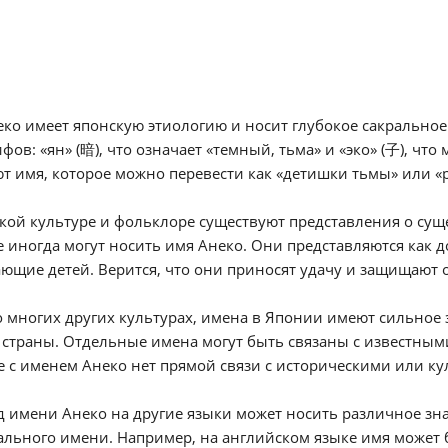
ко имеет японскую этиологию и носит глубокое сакральное
фов: «ян» (暗), что означает «темный, тьма» и «эко» (子), что
т имя, которое можно перевести как «детишки тьмы» или «
кой культуре и фольклоре существуют представления о суще
 иногда могут носить имя Анеко. Они представляются как 
щие детей. Верится, что они приносят удачу и защищают о
о многих других культурах, имена в Японии имеют сильное 
 страны. Отдельные имена могут быть связаны с известны
е с именем Анеко нет прямой связи с историческими или к
 имени Анеко на другие языки может носить различное зн
льного имени. Например, на английском языке имя может быт