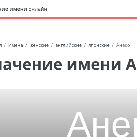
ние имени
онлайн
я
Имена
женские
английские
японские
Анеко
Значение имени 