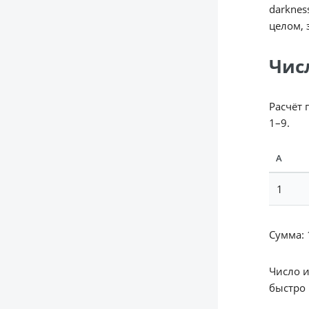
darknes
целом, 
Чис
Расчёт 
1–9.
А
1
Сумма: 1
Число 
быстро 