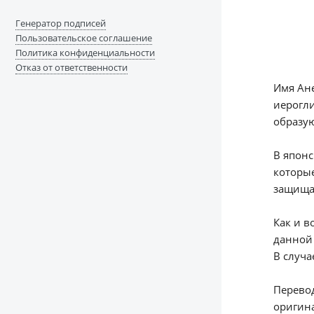
Генератор подписей
Пользовательское соглашение
Политика конфиденциальности
Отказ от ответственности
Имя Ане
иерогли
образую
В японс
которые
защищаю
Как и в
данной
В случа
Перевод
оригина