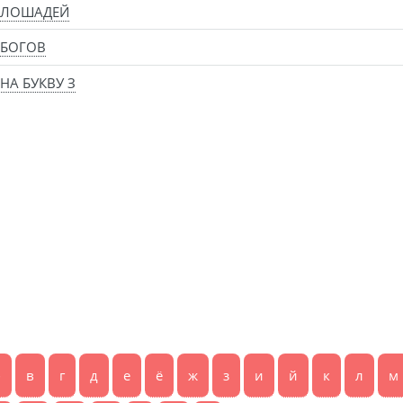
 ЛОШАДЕЙ
 БОГОВ
НА БУКВУ З
б
в
г
д
е
ё
ж
з
и
й
к
л
м