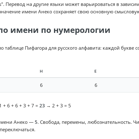
s". Перевод на другие языки может варьироваться в зависим
значение имени Анеко сохраняет свою основную смысловую 
ло имени по нумерологии
по таблице Пифагора для русского алфавита: каждой букве 
Н
Е
6
6
 + 6 + 6 + 3 + 7 =
23
→ 2 + 3 = 5
имени Анеко —
5
. Свобода, перемены, любознательность. Чи
переключаться.