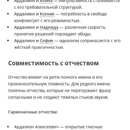
Ардалион и
Алина
— импульсивность сталкивается
с его требовательной структурой.
Ардалион и
Ксения
— потребность в свободе
конфликтует с его режимностью.
Ардалион и
Надежда
— различная скорость
принятия решений порождает обиды.
Ардалион и
София
— идеализм соприкасается с его
жёсткой практичностью.
Совместимость с отчеством
Отчество влияет на ритм полного имени и его
произносительную плавность. Для редкого имени
полезны отчества, которые не перегружают фразу
согласными и не создают тяжёлых стыков звуков.
Гармоничные отчества:
Ардалион Алексеевич — открытые гласные