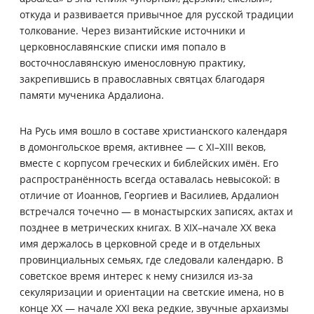
откуда и развивается привычное для русской традиции
толкование. Через византийские источники и
церковнославянские списки имя попало в
восточнославянскую именословную практику,
закрепившись в православных святцах благодаря
памяти мученика Ардалиона.
На Русь имя вошло в составе христианского календаря
в домонгольское время, активнее — с XI–XIII веков,
вместе с корпусом греческих и библейских имён. Его
распространённость всегда оставалась невысокой: в
отличие от Иоаннов, Георгиев и Василиев, Ардалион
встречался точечно — в монастырских записях, актах и
позднее в метрических книгах. В XIX–начале XX века
имя держалось в церковной среде и в отдельных
провинциальных семьях, где следовали календарю. В
советское время интерес к нему снизился из-за
секуляризации и ориентации на светские имена, но в
конце XX — начале XXI века редкие, звучные архаизмы