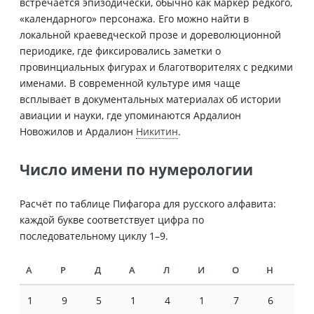
встречается эпизодически, обычно как маркер редкого,
«календарного» персонажа. Его можно найти в
локальной краеведческой прозе и дореволюционной
периодике, где фиксировались заметки о
провинциальных фигурах и благотворителях с редкими
именами. В современной культуре имя чаще
всплывает в документальных материалах об истории
авиации и науки, где упоминаются Ардалион
Новожилов и Ардалион
Никитин
.
Число имени по нумерологии
Расчёт по таблице Пифагора для русского алфавита:
каждой букве соответствует цифра по
последовательному циклу 1–9.
А
Р
Д
А
Л
И
О
Н
1
9
5
1
4
1
7
6