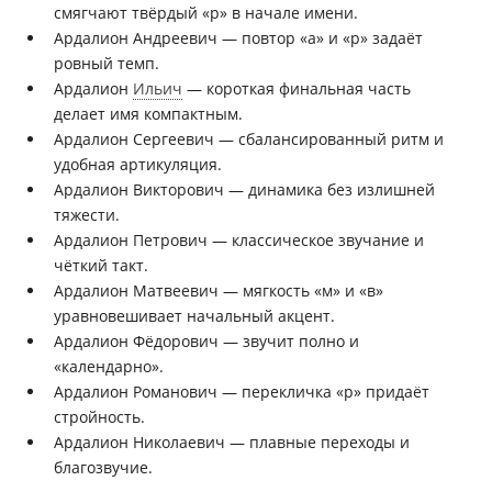
смягчают твёрдый «р» в начале имени.
Ардалион Андреевич — повтор «а» и «р» задаёт
ровный темп.
Ардалион
Ильич
— короткая финальная часть
делает имя компактным.
Ардалион Сергеевич — сбалансированный ритм и
удобная артикуляция.
Ардалион Викторович — динамика без излишней
тяжести.
Ардалион Петрович — классическое звучание и
чёткий такт.
Ардалион Матвеевич — мягкость «м» и «в»
уравновешивает начальный акцент.
Ардалион Фёдорович — звучит полно и
«календарно».
Ардалион Романович — перекличка «р» придаёт
стройность.
Ардалион Николаевич — плавные переходы и
благозвучие.