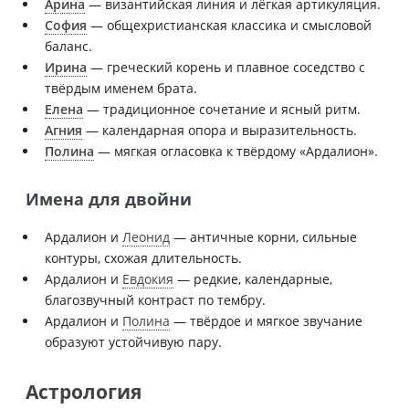
Арина
— византийская линия и лёгкая артикуляция.
София
— общехристианская классика и смысловой
баланс.
Ирина
— греческий корень и плавное соседство с
твёрдым именем брата.
Елена
— традиционное сочетание и ясный ритм.
Агния
— календарная опора и выразительность.
Полина
— мягкая огласовка к твёрдому «Ардалион».
Имена для двойни
Ардалион и
Леонид
— античные корни, сильные
контуры, схожая длительность.
Ардалион и
Евдокия
— редкие, календарные,
благозвучный контраст по тембру.
Ардалион и
Полина
— твёрдое и мягкое звучание
образуют устойчивую пару.
Астрология