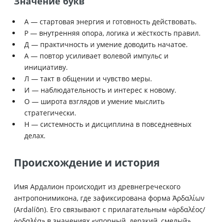
Значение букв
А — стартовая энергия и готовность действовать.
Р — внутренняя опора, логика и жёсткость правил.
Д — практичность и умение доводить начатое.
А — повтор усиливает волевой импульс и
инициативу.
Л — такт в общении и чувство меры.
И — наблюдательность и интерес к новому.
О — широта взглядов и умение мыслить
стратегически.
Н — системность и дисциплина в повседневных
делах.
Происхождение и история
Имя Ардалион происходит из древнегреческого
антропонимикона, где зафиксирована форма Ἀρδαλίων
(Ardalíōn). Его связывают с прилагательным «ἀρδαλέος/
ἀρδαλέα» в значениях «упорный, дерзкий, смелый»,