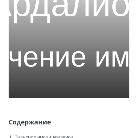
Содержание
Значение имени Ардалион