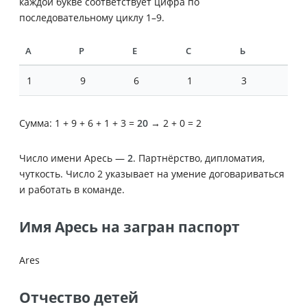
каждой букве соответствует цифра по
последовательному циклу 1–9.
А
Р
Е
С
Ь
1
9
6
1
3
Сумма: 1 + 9 + 6 + 1 + 3 =
20
→ 2 + 0 = 2
Число имени Аресь —
2
. Партнёрство, дипломатия,
чуткость. Число 2 указывает на умение договариваться
и работать в команде.
Имя Аресь на загран паспорт
Ares
Отчество детей