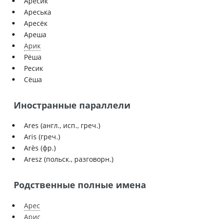
Аресик
Ареська
Аресёк
Ареша
Арик
Рёша
Ресик
Сёша
Иностранные параллели
Ares (англ., исп., греч.)
Aris (греч.)
Arès (фр.)
Aresz (польск., разговорн.)
Родственные полные имена
Арес
Арис