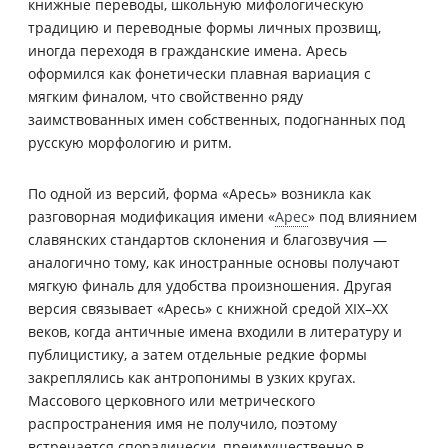
книжные переводы, школьную мифологическую
традицию и переводные формы личных прозвищ,
иногда переходя в гражданские имена. Аресь
оформился как фонетически плавная вариация с
мягким финалом, что свойственно ряду
заимствованных имен собственных, подогнанных под
русскую морфологию и ритм.
По одной из версий, форма «Аресь» возникла как
разговорная модификация имени «
Арес
» под влиянием
славянских стандартов склонения и благозвучия —
аналогично тому, как иностранные основы получают
мягкую финаль для удобства произношения. Другая
версия связывает «Аресь» с книжной средой XIX–XX
веков, когда античные имена входили в литературу и
публицистику, а затем отдельные редкие формы
закреплялись как антропонимы в узких кругах.
Массового церковного или метрического
распространения имя не получило, поэтому
встречается спорадически, преимущественно в