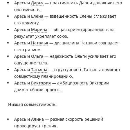
Аресь и
Дарья
— практичность Дарьи дополняет его
системность.
Аресь и
Елена
— взвешенность Елены сглаживает
его прямоту.
Аресь и
Марина
— общая ориентированность на
результат укрепляет союз.
Аресь и
Наталья
— дисциплина Натальи совпадает
с его ритмом.
Аресь и
Ольга
— надёжность Ольги усиливает его
ощущение тыла.
Аресь и
Татьяна
— структурность Татьяны помогает
совместному планированию.
Аресь и
Виктория
— амбициозность Виктории
движет общие проекты.
Низкая совместимость:
Аресь и
Алина
— разная скорость решений
провоцирует трения.