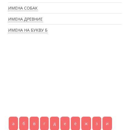
ИМЕНА СОБАК
ИМЕНА ДРЕВНИЕ
ИМЕНА НА БУКВУ Б
а
б
в
г
д
е
ё
ж
з
и