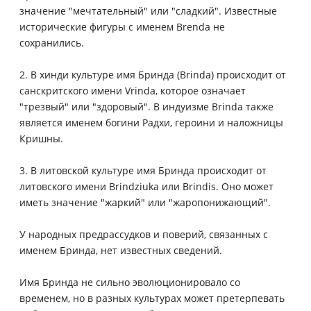
значение "мечтательный" или "сладкий". Известные
исторические фигуры с именем Brenda не
сохранились.
2. В хинди культуре имя Бринда (Brinda) происходит от
санскритского имени Vrinda, которое означает
"трезвый" или "здоровый". В индуизме Brinda также
является именем богини Радхи, героини и наложницы
Кришны.
3. В литовской культуре имя Бринда происходит от
литовского имени Brindziuka или Brindis. Оно может
иметь значение "жаркий" или "жаропонижающий".
У народных предрассудков и поверий, связанных с
именем Бринда, нет известных сведений.
Имя Бринда не сильно эволюционировало со
временем, но в разных культурах может претерпевать