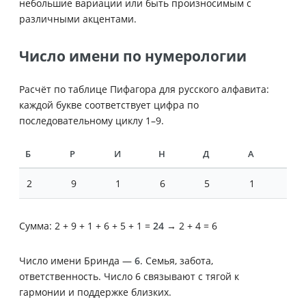
небольшие вариации или быть произносимым с
различными акцентами.
Число имени по нумерологии
Расчёт по таблице Пифагора для русского алфавита:
каждой букве соответствует цифра по
последовательному циклу 1–9.
Б
Р
И
Н
Д
А
2
9
1
6
5
1
Сумма: 2 + 9 + 1 + 6 + 5 + 1 =
24
→ 2 + 4 = 6
Число имени Бринда —
6
. Семья, забота,
ответственность. Число 6 связывают с тягой к
гармонии и поддержке близких.