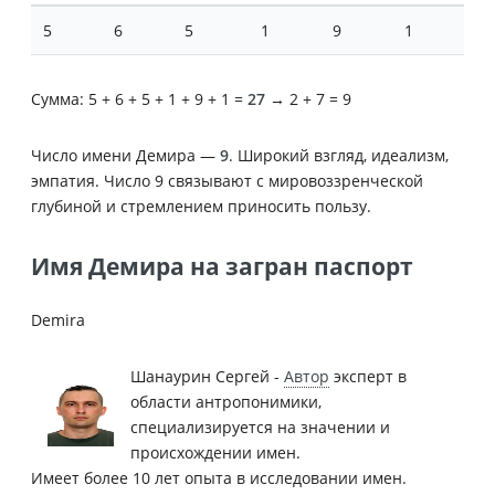
5
6
5
1
9
1
Сумма: 5 + 6 + 5 + 1 + 9 + 1 =
27
→ 2 + 7 = 9
Число имени Демира —
9
. Широкий взгляд, идеализм,
эмпатия. Число 9 связывают с мировоззренческой
глубиной и стремлением приносить пользу.
Имя Демира на загран паспорт
Demira
Шанаурин Сергей -
Автор
эксперт в
области антропонимики,
специализируется на значении и
происхождении имен.
Имеет более 10 лет опыта в исследовании имен.