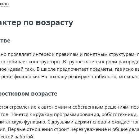
рхан
актер по возрасту
стве
но проявляет интерес к правилам и понятным структурам: 
но собирает конструкторы. В группе тянется к роли распред
ое «давай так». В школе предпочитает предметы, где ясно в
 реже филология. На похвалу реагирует стабильно, мотива
ростковом возрасте
тся стремление к автономии и собственным решениям, поэт
тов. Тянется к кружкам программирования, робототехники,
питанскую функцию. С друзьями держит слово и ожидает тог
я. Первые отношения строит через уважение и общие дела
еской заботой.