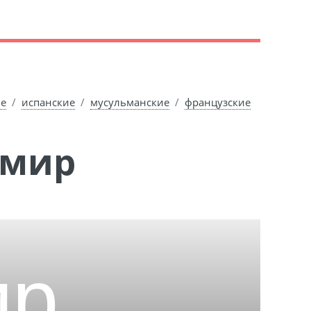
ие
испанские
мусульманские
французские
Эмир