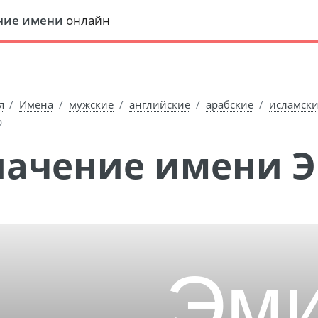
ние имени
онлайн
я
Имена
мужские
английские
арабские
исламск
р
Значение имени 