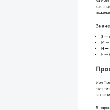
За имен
как зна
пожелан
Значе
Э — 
М — 
И — 
Р — 
Про
Имя Эми
этот ти
закрепи
В тюркс