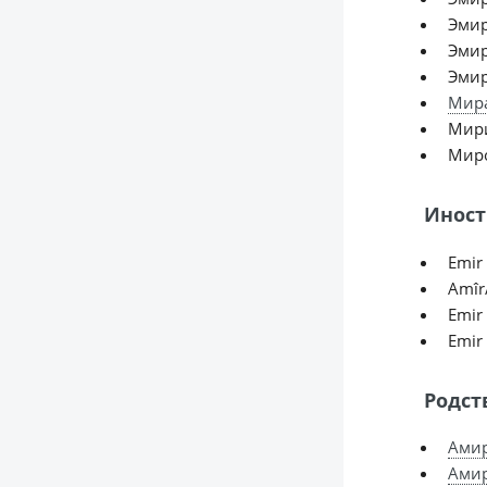
Эми
Эми
Эми
Мир
Мир
Мир
Иност
Emir 
Amîr/
Emir 
Emir 
Родст
Ами
Ами