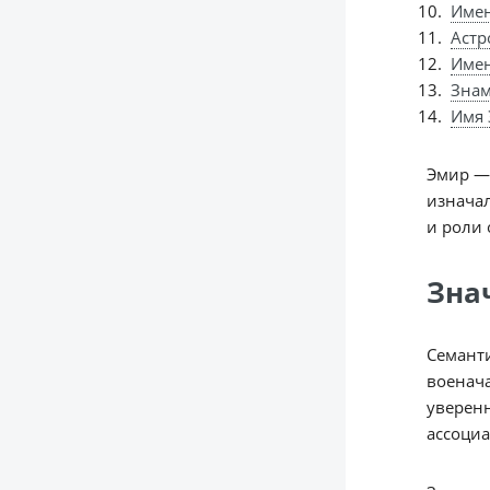
Имен
Астр
Име
Знам
Имя 
Эмир — 
изначал
и роли 
Зна
Семанти
военача
уверенн
ассоциа