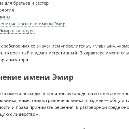
а для братьев и сестёр
ология
нины
енитые носители имени Эмир
Эмир в культуре
арабское имя со значением «повелитель», «главный», «кома
ьно военный и административный. В характере имени слыш
организатора.
чение имени Эмир
ка имени восходит к понятию руководства и ответственнос
льника, наместника, градоначальника; позднее — общий ти
ости и права принимать решения. В разговорной среде оно
цию с лидерством.