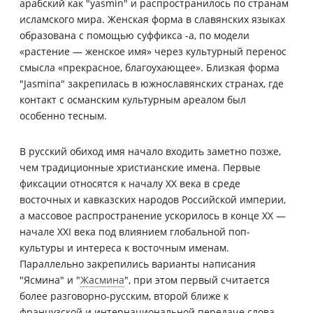
арабский как "yasmin" и распространилось по странам
исламского мира. Женская форма в славянских языках
образована с помощью суффикса -а, по модели
«растение — женское имя» через культурный перенос
смысла «прекрасное, благоухающее». Близкая форма
"Jasmina" закрепилась в южнославянских странах, где
контакт с османским культурным ареалом был
особенно тесным.
В русский обиход имя начало входить заметно позже,
чем традиционные христианские имена. Первые
фиксации относятся к началу XX века в среде
восточных и кавказских народов Российской империи,
а массовое распространение ускорилось в конце XX —
начале XXI века под влиянием глобальной поп-
культуры и интереса к восточным именам.
Параллельно закрепились варианты написания
"Ясмина" и "
Жасмина
", при этом первый считается
более разговорно-русским, второй ближе к
французской и интернациональной передаче слова