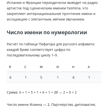
Испании и Франции периодически выводит на радио
артисток под сценическим именем Yasmina, что
закрепляет интернациональное прочтение имени и
ассоциацию с элегантным, мягким звучанием.
Число имени по нумерологии
Расчёт по таблице Пифагора для русского алфавита:
каждой букве соответствует цифра по
последовательному циклу 1–9.
Я
С
М
И
Н
А
6
1
5
1
6
1
Сумма: 6 + 1 + 5 + 1 + 6 + 1 =
20
→ 2 + 0 = 2
Число имени Ясмина —
2
. Партнёрство, дипломатия,