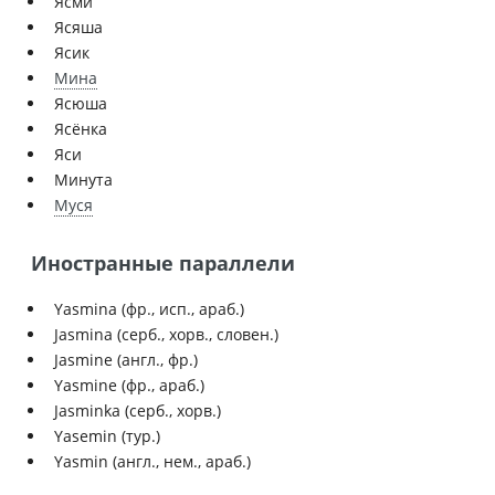
Ясми
Ясяша
Ясик
Мина
Ясюша
Ясёнка
Яси
Минута
Муся
Иностранные параллели
Yasmina (фр., исп., араб.)
Jasmina (серб., хорв., словен.)
Jasmine (англ., фр.)
Yasmine (фр., араб.)
Jasminka (серб., хорв.)
Yasemin (тур.)
Yasmin (англ., нем., араб.)