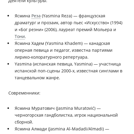
Деятели культуры:
Ясмина
Реза
(Yasmina Reza) — французская
драматург и прозаик, автор пьес «Искусство» (1994)
и «Бог резни» (2006), лауреат премий Мольера и
Тони
.
Ясмина Хадем (Yasmina Khadem) — канадская
оперная певица и педагог, известна партиями
лирико-колоратурного репертуара.
Yasmina (испанская певица, Yasmina) — участница
испанской поп-сцены 2000-х, известная синглами в
танцевальном жанре.
Современники:
Ясмина Муратович (Jasmina Muratović) —
черногорская гандболистка, игрок национальной
сборной.
Ясмина Алмади (Jasmina Al-Madadi/Almadi) —