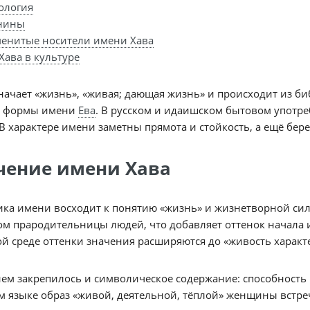
ология
нины
енитые носители имени Хава
Хава в культуре
начает «жизнь», «живая; дающая жизнь» и происходит из библейск
й формы имени
Ева
. В русском и идаишском бытовом употре
В характере имени заметны прямота и стойкость, а ещё бе
чение имени Хава
ка имени восходит к понятию «жизнь» и жизнетворной силе
ом прародительницы людей, что добавляет оттенок начала 
 среде оттенки значения расширяются до «живость характ
ем закрепилось и символическое содержание: способность 
 языке образ «живой, деятельной, тёплой» женщины встреч