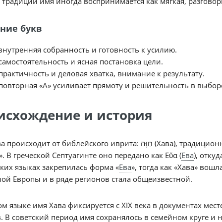
 традиции имя иногда воспринимается как мягкая, разговор
ние букв
внутренняя собранность и готовность к усилию.
самостоятельность и ясная постановка цели.
практичность и деловая хватка, внимание к результату.
повторная «А» усиливает прямоту и решительность в выбор
исхождение и история
 от библейского иврита: חַוָּה (Хава), традиционно объясняемого через корень ח-ו-ה/ח-י-ה, близкий
». В греческой Септуагинте оно передано как Εὕα (
Ева
), отку
ких языках закрепилась форма «
Ева
», тогда как «Хава» вош
ой Европы и в ряде регионов стала общеизвестной.
ом языке имя Хава фиксируется с XIX века в документах мес
. В советский период имя сохранялось в семейном круге и