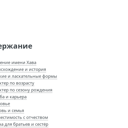
ержание
ение имени Хава
схождение и история
кие и ласкательные формы
ктер по возрасту
ктер по сезону рождения
ба и карьера
овье
вь и семья
естимость с отчеством
а для братьев и сестёр