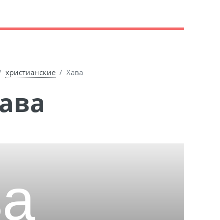
христианские
Хава
Хава