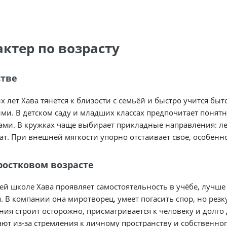
актер по возрасту
стве
х лет Хава тянется к близости с семьёй и быстро учится бы
и. В детском саду и младших классах предпочитает понят
ами. В кружках чаще выбирает прикладные направления: ле
ат. При внешней мягкости упорно отстаивает своё, особенно
ростковом возрасте
ей школе Хава проявляет самостоятельность в учёбе, лучш
. В компании она миротворец, умеет погасить спор, но рез
ия строит осторожно, присматривается к человеку и долг
ют из‑за стремления к личному пространству и собственно