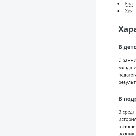
Ева
Хая
Хар
В дет
С ранни
младшим
педагог
результ
В под
В средн
история
отношен
возника