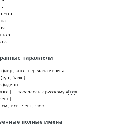
та
нечка
уша
ня
нька
юша
ранные параллели
a (ивр., англ. передача иврита)
(тур., балк.)
a (идиш)
(англ.) — параллель к русскому «
Ева
»
венг.)
нем., исп., чеш., слов.)
венные полные имена