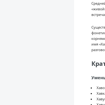
Средней
«живой»
встреча
Существ
фонетик
корнями
имя «Ха
разгово
Кра
Умень
Хаво
Хавк
Хаву
Хаву