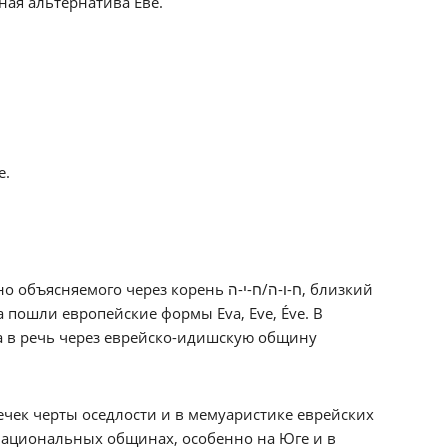
ная альтернатива Еве.
е.
да пошли европейские формы Eva, Eve, Éve. В
ла в речь через еврейско-идишскую общину
течек черты оседлости и в мемуаристике еврейских
 национальных общинах, особенно на Юге и в