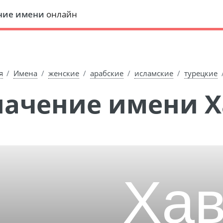
ние имени
онлайн
я
Имена
женские
арабские
исламские
турецкие
Значение имени 