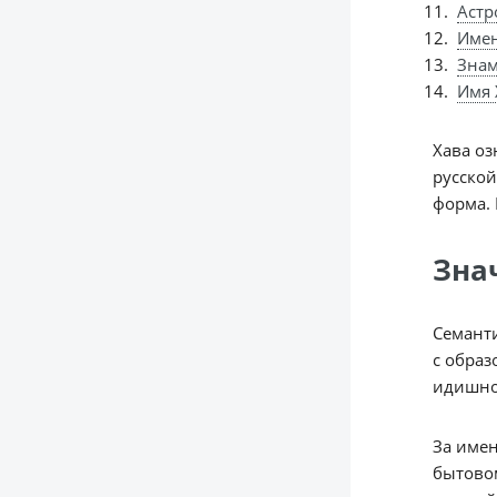
Астр
Име
Знам
Имя 
Хава оз
русско
форма. 
Зна
Семанти
с образ
идишной
За имен
бытовом