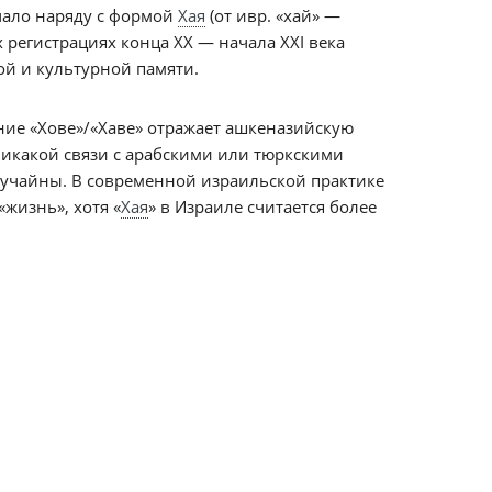
учало наряду с формой
Хая
(от ивр. «хай» —
х регистрациях конца XX — начала XXI века
ой и культурной памяти.
ие «Хове»/«Хаве» отражает ашкеназийскую
Никакой связи с арабскими или тюркскими
лучайны. В современной израильской практике
«жизнь», хотя «
Хая
» в Израиле считается более