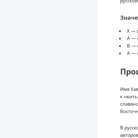
русской
Значе
Х — 
А — 
В — 
А — 
Про
Имя Хава происходит
к «жить
славянс
Восточн
В русск
авторов