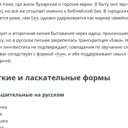
 Азии, где жили бухарские и горские евреи. В быту оно зв
), но всё же отсылает именно к библейской Еве. В городски
ется реже, чем
Ева
, однако удерживается как маркер семейн
ует и вторичная линия бытования через идиш: произношен
у, но в русском письме закрепилась транскрипция «Хава». 
 лингвистика не подтверждает; совпадения по звучанию с
ва» соседствует с формой «
Хая
», и обе поддерживают смысл 
рной.
ткие и ласкательные формы
шительные на русском
чка
а
шка
ся