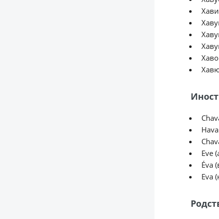
Хави
Хаву
Хав
Хаву
Хаво
Хав
Иност
Chav
Hava 
Chav
Eve 
Éva (
Eva (
Родст