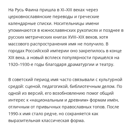
На Русь Фаина пришла в XI–XIII веках через
церковнославянские переводы и греческие
календарные списки. Носительницы имени
упоминаются в южнославянских рукописях и позднее в
русских метрических книгах XVIII–XIX веков, хотя
массового распространения имя не получило. В
городах Российской империи оно закрепилось в конце
XIX века, а новый всплеск популярности пришёлся на
1920–1930-е годы благодаря драматургии и театру.
В советский период имя часто связывали с культурной
средой: сценой, педагогикой, библиотечным делом. По
одной из версий, его возобновлению помог общий
интерес к «национальным и древним» формам имён,
отличным от привычных православных топов. После
1990-х имя стало редче, но сохраняется как
выразительная классическая форма.