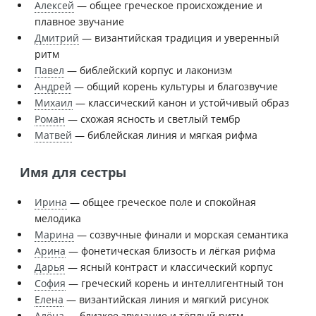
Алексей
— общее греческое происхождение и
плавное звучание
Дмитрий
— византийская традиция и уверенный
ритм
Павел
— библейский корпус и лаконизм
Андрей
— общий корень культуры и благозвучие
Михаил
— классический канон и устойчивый образ
Роман
— схожая ясность и светлый тембр
Матвей
— библейская линия и мягкая рифма
Имя для сестры
Ирина
— общее греческое поле и спокойная
мелодика
Марина
— созвучные финали и морская семантика
Арина
— фонетическая близость и лёгкая рифма
Дарья
— ясный контраст и классический корпус
София
— греческий корень и интеллигентный тон
Елена
— византийская линия и мягкий рисунок
Алёна
— близкое звучание и тёплый ритм