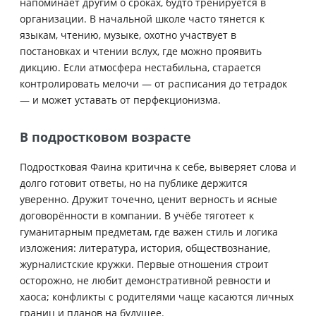
напоминает другим о сроках, будто тренируется в
организации. В начальной школе часто тянется к
языкам, чтению, музыке, охотно участвует в
постановках и чтении вслух, где можно проявить
дикцию. Если атмосфера нестабильна, старается
контролировать мелочи — от расписания до тетрадок
— и может уставать от перфекционизма.
В подростковом возрасте
Подростковая Фаина критична к себе, выверяет слова и
долго готовит ответы, но на публике держится
уверенно. Дружит точечно, ценит верность и ясные
договорённости в компании. В учёбе тяготеет к
гуманитарным предметам, где важен стиль и логика
изложения: литература, история, обществознание,
журналистские кружки. Первые отношения строит
осторожно, не любит демонстративной ревности и
хаоса; конфликты с родителями чаще касаются личных
границ и планов на будущее.