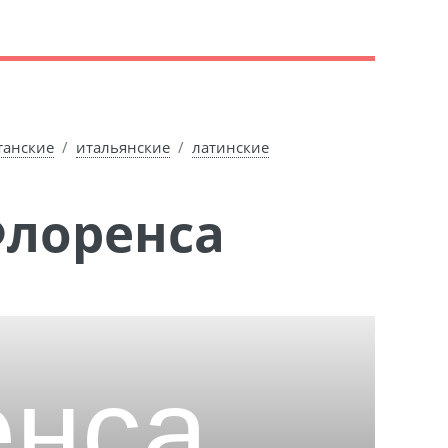
танские
итальянские
латинские
Флоренса