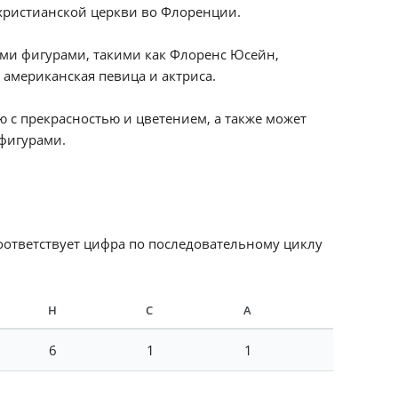
 христианской церкви во Флоренции.
ыми фигурами, такими как Флоренс Юсейн,
 американская певица и актриса.
 с прекрасностью и цветением, а также может
фигурами.
соответствует цифра по последовательному циклу
Н
С
А
6
1
1