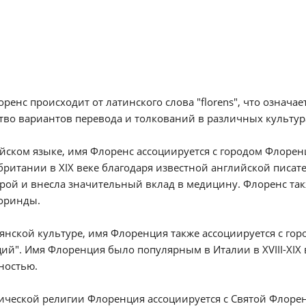
ренс происходит от латинского слова "florens", что означа
во вариантов перевода и толкований в различных культур
йском языке, имя Флоренс ассоциируется с городом Флорен
ритании в XIX веке благодаря известной английской писат
рой и внесла значительный вклад в медицину. Флоренс та
оринды.
янской культуре, имя Флоренция также ассоциируется с г
ий". Имя Флоренция было популярным в Италии в XVIII-XIX
ностью.
ической религии Флоренция ассоциируется с Святой Флоренц