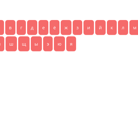
б
в
г
д
е
ё
ж
з
и
й
к
л
м
ч
ш
щ
ы
э
ю
я