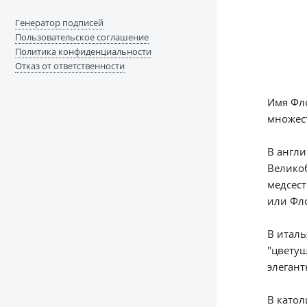
Генератор подписей
Пользовательское соглашение
Политика конфиденциальности
Отказ от ответственности
Имя Фло
множест
В англи
Великоб
медсест
или Фл
В италь
"цветущ
элегант
В катол