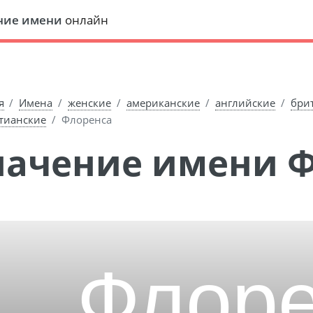
ние имени
онлайн
я
Имена
женские
американские
английские
бри
тианские
Флоренса
Значение имени 