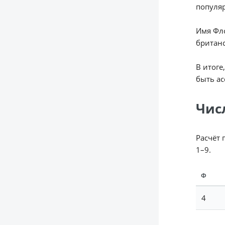
популяр
Имя Фло
британс
В итоге
быть а
Чис
Расчёт 
1–9.
Ф
4