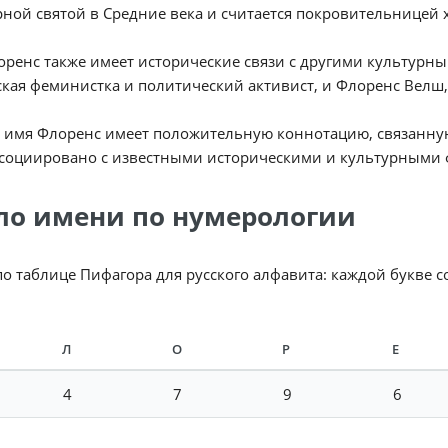
ной святой в Средние века и считается покровительницей
ренс также имеет исторические связи с другими культурн
кая феминистка и политический активист, и Флоренс Велш,
, имя Флоренс имеет положительную коннотацию, связанную
ссоциировано с известными историческими и культурными 
ло имени по нумерологии
по таблице Пифагора для русского алфавита: каждой букве 
Л
О
Р
Е
4
7
9
6