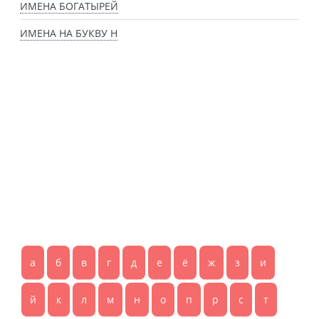
ИМЕНА БОГАТЫРЕЙ
ИМЕНА НА БУКВУ Н
а
б
в
г
д
е
ё
ж
з
и
й
к
л
м
н
о
п
р
с
т