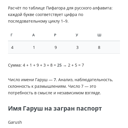
Расчёт по таблице Пифагора для русского алфавита:
каждой букве соответствует цифра по
последовательному циклу 1–9.
Г
А
Р
У
Ш
4
1
9
3
8
Сумма: 4 + 1 + 9 + 3 + 8 =
25
→ 2 + 5 = 7
Число имени Гаруш —
7
. Анализ, наблюдательность,
склонность к размышлениям. Число 7 — это
потребность в смысле и независимом взгляде.
Имя Гаруш на загран паспорт
Garush