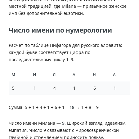
местной традицией, где Milana — привычное женское
имя без дополнительной экзотики.
Число имени по нумерологии
Расчёт по таблице Пифагора для русского алфавита:
каждой букве соответствует цифра по
последовательному циклу 1–9.
М
И
Л
А
Н
А
5
1
4
1
6
1
Сумма: 5 + 1 + 4 + 1 + 6 + 1 =
18
→ 1 + 8 = 9
Число имени Милана —
9
. Широкий взгляд, идеализм,
эмпатия. Число 9 связывают с мировоззренческой
глубиной и стремлением приносить пользу.