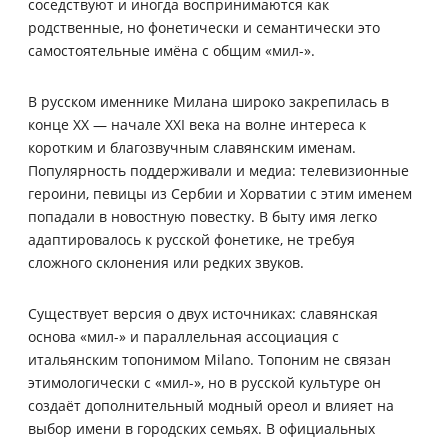
соседствуют и иногда воспринимаются как
родственные, но фонетически и семантически это
самостоятельные имёна с общим «мил-».
В русском именнике Милана широко закрепилась в
конце XX — начале XXI века на волне интереса к
коротким и благозвучным славянским именам.
Популярность поддерживали и медиа: телевизионные
героини, певицы из Сербии и Хорватии с этим именем
попадали в новостную повестку. В быту имя легко
адаптировалось к русской фонетике, не требуя
сложного склонения или редких звуков.
Существует версия о двух источниках: славянская
основа «мил-» и параллельная ассоциация с
итальянским топонимом Milano. Топоним не связан
этимологически с «мил-», но в русской культуре он
создаёт дополнительный модный ореол и влияет на
выбор имени в городских семьях. В официальных