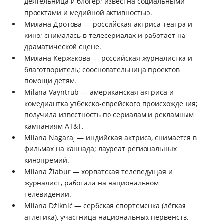
деятельница и блогер; известна социальными
проектами и медийной активностью.
Милана Дротова — российская актриса театра и
кино; снималась в телесериалах и работает на
драматической сцене.
Милана Кержакова — российская журналистка и
благотворитель; соосновательница проектов
помощи детям.
Milana Vayntrub — американская актриса и
комедиантка узбекско‑еврейского происхождения;
получила известность по сериалам и рекламным
кампаниям AT&T.
Milana Nagaraj — индийская актриса, снимается в
фильмах на каннада; лауреат региональных
кинопремий.
Milana Žlabur — хорватская телеведущая и
журналист, работала на национальном
телевидении.
Milana Džiknić — сербская спортсменка (лёгкая
атлетика), участница национальных первенств.