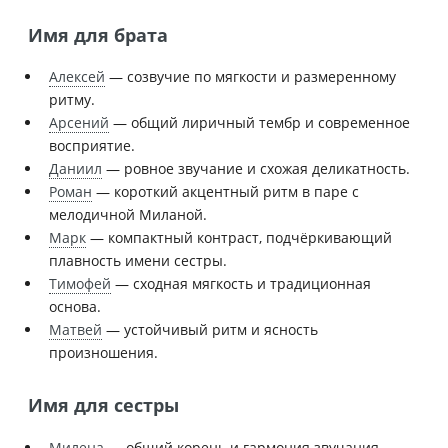
Имя для брата
Алексей
— созвучие по мягкости и размеренному
ритму.
Арсений
— общий лиричный тембр и современное
восприятие.
Даниил
— ровное звучание и схожая деликатность.
Роман
— короткий акцентный ритм в паре с
мелодичной Миланой.
Марк
— компактный контраст, подчёркивающий
плавность имени сестры.
Тимофей
— сходная мягкость и традиционная
основа.
Матвей
— устойчивый ритм и ясность
произношения.
Имя для сестры
Милена
— общий корень и гармония звучания.