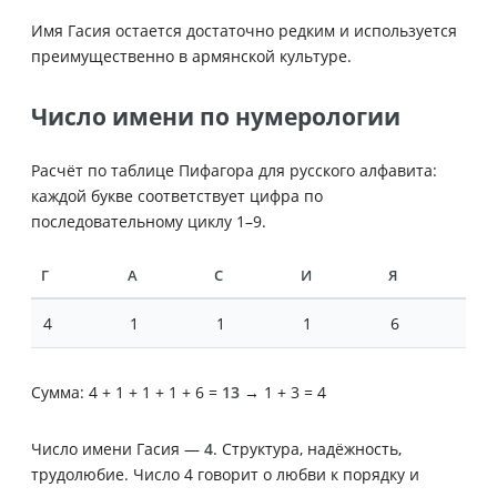
Имя Гасия остается достаточно редким и используется
преимущественно в армянской культуре.
Число имени по нумерологии
Расчёт по таблице Пифагора для русского алфавита:
каждой букве соответствует цифра по
последовательному циклу 1–9.
Г
А
С
И
Я
4
1
1
1
6
Сумма: 4 + 1 + 1 + 1 + 6 =
13
→ 1 + 3 = 4
Число имени Гасия —
4
. Структура, надёжность,
трудолюбие. Число 4 говорит о любви к порядку и