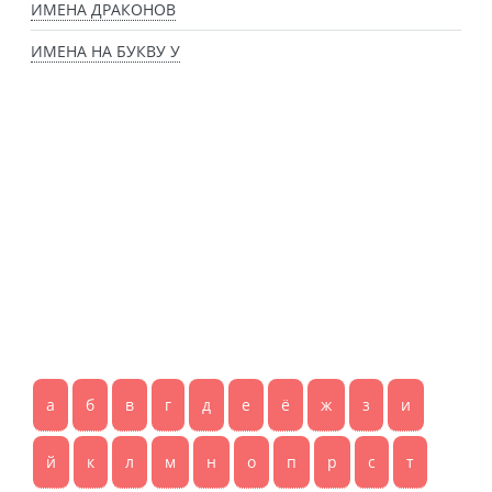
ИМЕНА ДРАКОНОВ
ИМЕНА НА БУКВУ У
а
б
в
г
д
е
ё
ж
з
и
й
к
л
м
н
о
п
р
с
т