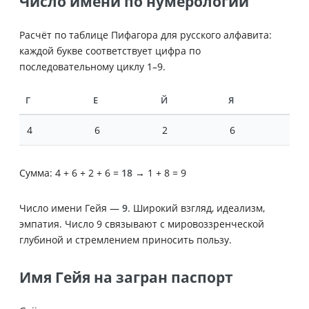
Число имени по нумерологии
Расчёт по таблице Пифагора для русского алфавита:
каждой букве соответствует цифра по
последовательному циклу 1–9.
Г
Е
Й
Я
4
6
2
6
Сумма: 4 + 6 + 2 + 6 =
18
→ 1 + 8 = 9
Число имени Гейя —
9
. Широкий взгляд, идеализм,
эмпатия. Число 9 связывают с мировоззренческой
глубиной и стремлением приносить пользу.
Имя Гейя на загран паспорт