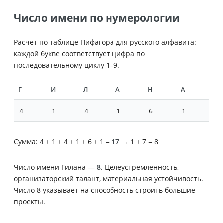
Число имени по нумерологии
Расчёт по таблице Пифагора для русского алфавита:
каждой букве соответствует цифра по
последовательному циклу 1–9.
Г
И
Л
А
Н
А
4
1
4
1
6
1
Сумма: 4 + 1 + 4 + 1 + 6 + 1 =
17
→ 1 + 7 = 8
Число имени Гилана —
8
. Целеустремлённость,
организаторский талант, материальная устойчивость.
Число 8 указывает на способность строить большие
проекты.