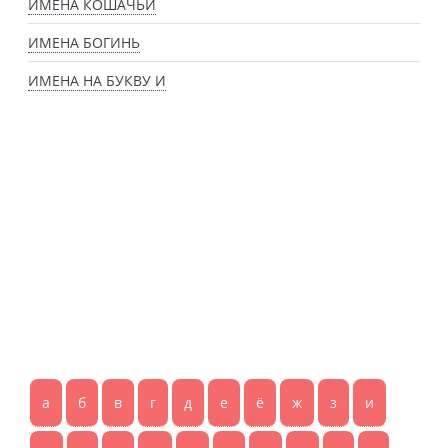
ИМЕНА КОШАЧЬИ
ИМЕНА БОГИНЬ
ИМЕНА НА БУКВУ И
а
б
в
г
д
е
ё
ж
з
и