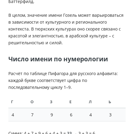
Баттерфилд.
В целом, значение имени Гозель может варьироваться
в зависимости от культурного и регионального
контекста. В тюркских культурах оно скорее связано с
красотой и элегантностью, в арабской культуре – с
решительностью и силой.
Число имени по нумерологии
Расчёт по таблице Пифагора для русского алфавита:
каждой букве соответствует цифра по
последовательному циклу 1–9.
Г
О
З
Е
Л
Ь
4
7
9
6
4
3
Сумма: 4 + 7 + 9 + 6 + 4 + 3 =
33
→ 3 + 3 = 6