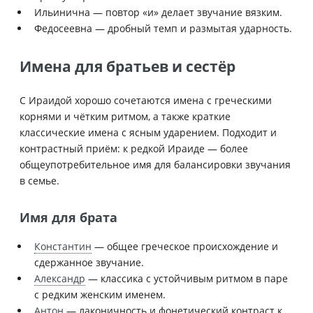
Ильинична — повтор «и» делает звучание вязким.
Федосеевна — дробный темп и размытая ударность.
Имена для братьев и сестёр
С Ираидой хорошо сочетаются имена с греческими
корнями и чётким ритмом, а также краткие
классические имена с ясным ударением. Подходит и
контрастный приём: к редкой Ираиде — более
общеупотребительное имя для балансировки звучания
в семье.
Имя для брата
Константин
— общее греческое происхождение и
сдержанное звучание.
Александр
— классика с устойчивым ритмом в паре
с редким женским именем.
Антон
— лаконичность и фонетический контраст к