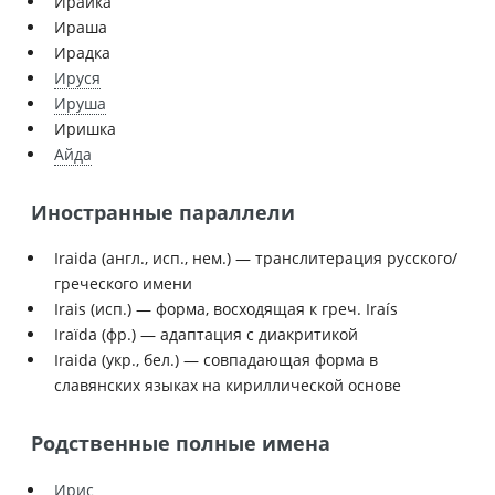
Ирайка
Ираша
Ирадка
Ируся
Ируша
Иришка
Айда
Иностранные параллели
Iraida (англ., исп., нем.) — транслитерация русского/
греческого имени
Irais (исп.) — форма, восходящая к греч. Iraís
Iraïda (фр.) — адаптация с диакритикой
Iraida (укр., бел.) — совпадающая форма в
славянских языках на кириллической основе
Родственные полные имена
Ирис