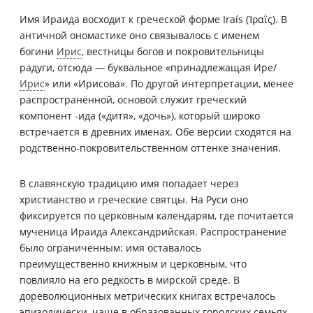
Имя Ираида восходит к греческой форме Iraís (Ἰραΐς). В
античной ономастике оно связывалось с именем
богини
Ирис
, вестницы богов и покровительницы
радуги, отсюда — буквальное «принадлежащая Ире/
Ирис
» или «Ирисова». По другой интерпретации, менее
распространённой, основой служит греческий
компонент -ида («дитя», «дочь»), который широко
встречается в древних именах. Обе версии сходятся на
родственно-покровительственном оттенке значения.
В славянскую традицию имя попадает через
христианство и греческие святцы. На Руси оно
фиксируется по церковным календарям, где почитается
мученица Ираида Александрийская. Распространение
было ограниченным: имя оставалось
преимущественно книжным и церковным, что
повлияло на его редкость в мирской среде. В
дореволюционных метрических книгах встречалось
эпизодически, чаще в образованных городских семьях,