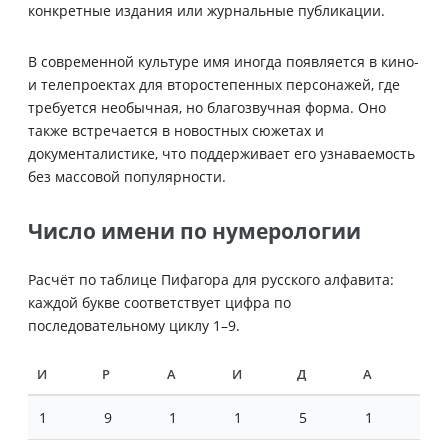
конкретные издания или журнальные публикации.
В современной культуре имя иногда появляется в кино-
и телепроектах для второстепенных персонажей, где
требуется необычная, но благозвучная форма. Оно
также встречается в новостных сюжетах и
документалистике, что поддерживает его узнаваемость
без массовой популярности.
Число имени по нумерологии
Расчёт по таблице Пифагора для русского алфавита:
каждой букве соответствует цифра по
последовательному циклу 1–9.
И
Р
А
И
Д
А
1
9
1
1
5
1