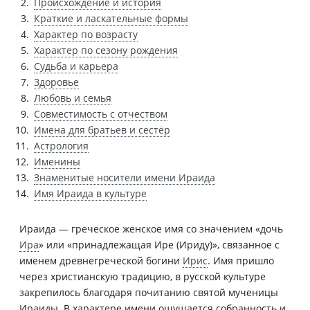
Происхождение и история
Краткие и ласкательные формы
Характер по возрасту
Характер по сезону рождения
Судьба и карьера
Здоровье
Любовь и семья
Совместимость с отчеством
Имена для братьев и сестёр
Астрология
Именины
Знаменитые носители имени Ираида
Имя Ираида в культуре
Ираида — греческое женское имя со значением «дочь
Ира
» или «принадлежащая Ире (Ириду)», связанное с
именем древнегреческой богини
Ирис
. Имя пришло
через христианскую традицию, в русской культуре
закрепилось благодаря почитанию святой мученицы
Ираиды. В характере имени ощущается собранность и