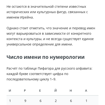
Не остаются в значительной степени известных
исторических или культурных фигур, связанных с
именем Ирейна.
Однако стоит отметить, что значение и перевод имен
могут варьироваться в зависимости от конкретного
контекста и культуры, и не всегда существует единое
универсальное определение для имени.
Число имени по нумерологии
Расчёт по таблице Пифагора для русского алфавита:
каждой букве соответствует цифра по
последовательному циклу 1–9.
И
Р
Е
Й
Н
А
1
9
6
2
6
1