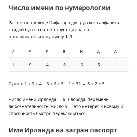
Число имени по нумерологии
Расчёт по таблице Пифагора для русского алфавита:
каждой букве соответствует цифра по
последовательному циклу 1–9.
И
Р
Л
Я
Н
Д
А
1
9
4
6
6
5
1
Сумма: 1 + 9 + 4 + 6 + 6 + 5 + 1 =
32
→ 3 + 2 = 5
Число имени Ирлянда —
5
. Свобода, перемены,
любознательность. Число 5 — это интерес к новому и
способность быстро переключаться.
Имя Ирлянда на загран паспорт