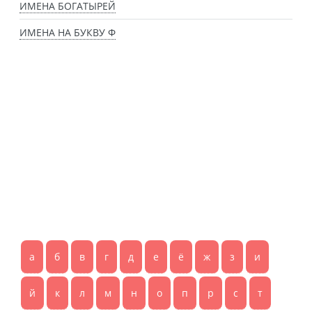
ИМЕНА БОГАТЫРЕЙ
ИМЕНА НА БУКВУ Ф
а
б
в
г
д
е
ё
ж
з
и
й
к
л
м
н
о
п
р
с
т