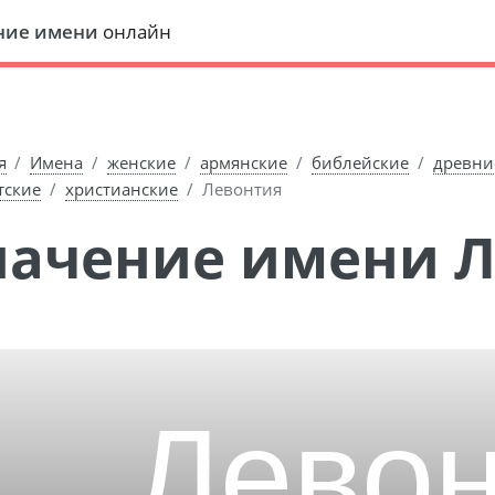
ние имени
онлайн
я
Имена
женские
армянские
библейские
древни
тские
христианские
Левонтия
Значение имени 