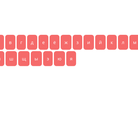
б
в
г
д
е
ё
ж
з
и
й
к
л
м
ч
ш
щ
ы
э
ю
я