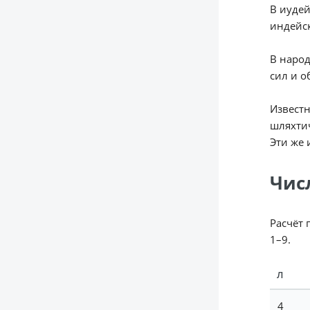
В иудей
индейск
В народ
сил и о
Извест
шляхтич
Эти же 
Чис
Расчёт 
1–9.
Л
4