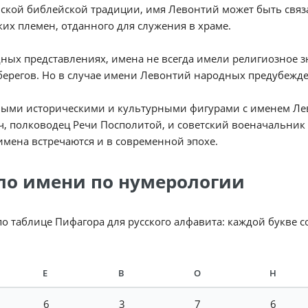
ской библейской традиции, имя Левонтий может быть связ
их племен, отданного для служения в храме.
ных представлениях, имена не всегда имели религиозное з
берегов. Но в случае имени Левонтий народных предубежде
ными историческими и культурными фигурами с именем Ле
, полководец Речи Посполитой, и советский военачальник 
имена встречаются и в современной эпохе.
ло имени по нумерологии
по таблице Пифагора для русского алфавита: каждой букве 
Е
В
О
Н
6
3
7
6