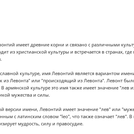
онтий имеет древние корни и связано с различными культ
дит из христианской культуры и встречается в странах, гд
.
славной культуре, имя Левонтий является вариантом имени
к из Левонта" или "происходящий из Левонта". Левонт был
 В армянской культуре это имя также имеет значение "лев и
икой мужества и силы.
ой версии имени, Левонтий имеет значение "лев" или "муж
нным с латинским словом "leo", что также означает "лев". 
зирует мудрость, силу и правосудие.