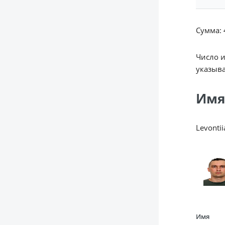
Сумма: 4
Число 
указыва
Имя
Levontii
Имя