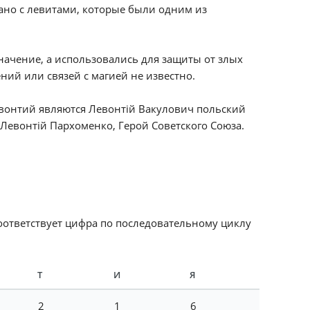
ано с левитами, которые были одним из
начение, а использовались для защиты от злых
ний или связей с магией не известно.
вонтий являются Левонтій Вакулович польский
Левонтій Пархоменко, Герой Советского Союза.
соответствует цифра по последовательному циклу
Т
И
Я
2
1
6