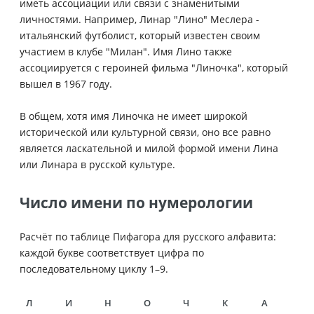
иметь ассоциации или связи с знаменитыми
личностями. Например, Линар "Лино" Меслера -
итальянский футболист, который известен своим
участием в клубе "Милан". Имя Лино также
ассоциируется с героиней фильма "Линочка", который
вышел в 1967 году.
В общем, хотя имя Линочка не имеет широкой
исторической или культурной связи, оно все равно
является ласкательной и милой формой имени Лина
или Линара в русской культуре.
Число имени по нумерологии
Расчёт по таблице Пифагора для русского алфавита:
каждой букве соответствует цифра по
последовательному циклу 1–9.
Л
И
Н
О
Ч
К
А