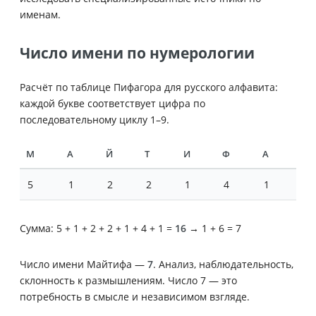
именам.
Число имени по нумерологии
Расчёт по таблице Пифагора для русского алфавита:
каждой букве соответствует цифра по
последовательному циклу 1–9.
М
А
Й
Т
И
Ф
А
5
1
2
2
1
4
1
Сумма: 5 + 1 + 2 + 2 + 1 + 4 + 1 =
16
→ 1 + 6 = 7
Число имени Майтифа —
7
. Анализ, наблюдательность,
склонность к размышлениям. Число 7 — это
потребность в смысле и независимом взгляде.