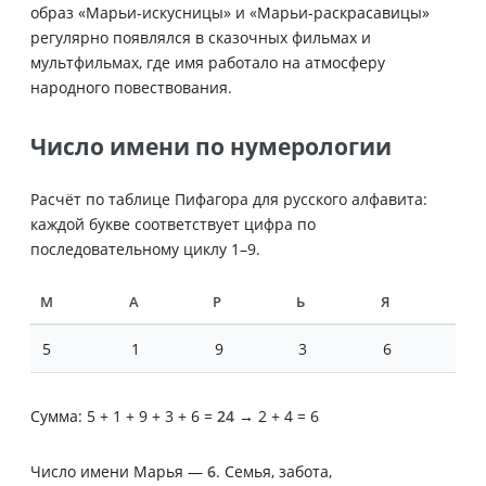
образ «Марьи-искусницы» и «Марьи-раскрасавицы»
регулярно появлялся в сказочных фильмах и
мультфильмах, где имя работало на атмосферу
народного повествования.
Число имени по нумерологии
Расчёт по таблице Пифагора для русского алфавита:
каждой букве соответствует цифра по
последовательному циклу 1–9.
М
А
Р
Ь
Я
5
1
9
3
6
Сумма: 5 + 1 + 9 + 3 + 6 =
24
→ 2 + 4 = 6
Число имени Марья —
6
. Семья, забота,