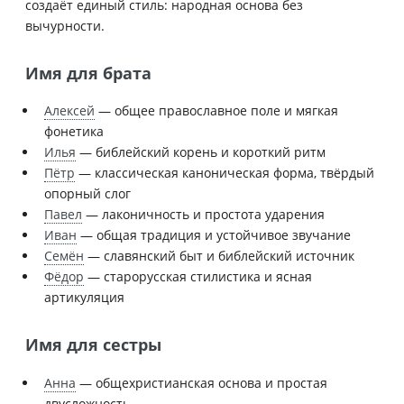
создаёт единый стиль: народная основа без
вычурности.
Имя для брата
Алексей
— общее православное поле и мягкая
фонетика
Илья
— библейский корень и короткий ритм
Пётр
— классическая каноническая форма, твёрдый
опорный слог
Павел
— лаконичность и простота ударения
Иван
— общая традиция и устойчивое звучание
Семён
— славянский быт и библейский источник
Фёдор
— старорусская стилистика и ясная
артикуляция
Имя для сестры
Анна
— общехристианская основа и простая
двусложность