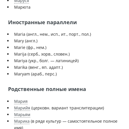
Маруся
Марюта
Иностранные параллели
Maria (англ., нем., исп., ит., порт., пол.)
Mary (англ.)
Marie (фр., нем.)
Marija (серб., хорв., словен.)
Mariya (укр., болг. — латиницей)
Marika (венг., яп. адапт.)
Maryam (араб., перс.)
Родственные полные имена
Мария
Марийя
(церковн. вариант транслитерации)
Марьям
Марика
(в ряде культур — самостоятельное полное
имя)