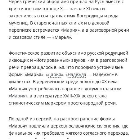
Через греческий обряд имя пришло на Русь вместе с
христианством в конце X — начале XI века и
закрепилось в святцах как имя Богородицы и ряда
мучениц. В старопечатных книгах и в деловой
переписке встречается «
Мария
», а в разговорной речи
и сказовом стиле — «Марья».
Фонетическое развитие объяснимо русской редукцией
икающих и «йотированных» звуков: -ия в разговорной
речи превращалось в -ья, что породило устойчивые
формы «Марья», «
Дарья
», «
Надежда
— Надежья» в
диалектах. В деревенской среде вплоть до XX века
«Марья» употреблялась наравне с документальным
«
Мария
», а в литературе XVIII–XIX веков стала
стилистическим маркером простонародной речи.
По одной из версий, на распространение формы
«Марья» повлияли церковнославянские склонения, где
финальное -ия требовало мягкого согласного перехода.