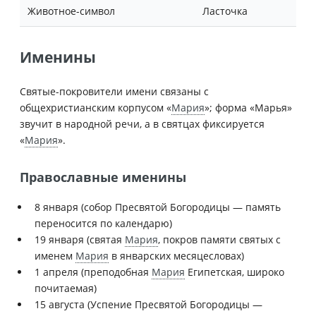
Животное-символ
Ласточка
Именины
Святые-покровители имени связаны с
общехристианским корпусом «
Мария
»; форма «Марья»
звучит в народной речи, а в святцах фиксируется
«
Мария
».
Православные именины
8 января (собор Пресвятой Богородицы — память
переносится по календарю)
19 января (святая
Мария
, покров памяти святых с
именем
Мария
в январских месяцесловах)
1 апреля (преподобная
Мария
Египетская, широко
почитаемая)
15 августа (Успение Пресвятой Богородицы —