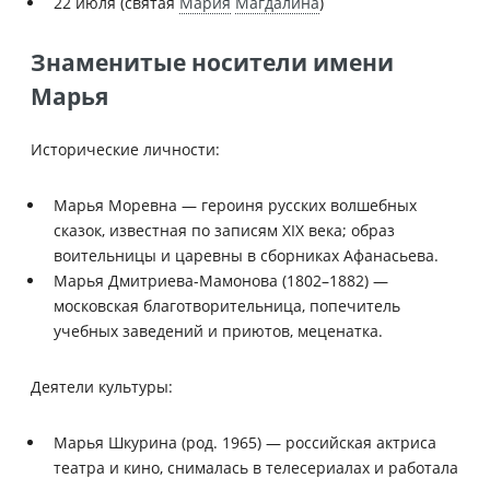
22 июля (святая
Мария
Магдалина
)
Знаменитые носители имени
Марья
Исторические личности:
Марья Моревна — героиня русских волшебных
сказок, известная по записям XIX века; образ
воительницы и царевны в сборниках Афанасьева.
Марья Дмитриева-Мамонова (1802–1882) —
московская благотворительница, попечитель
учебных заведений и приютов, меценатка.
Деятели культуры:
Марья Шкурина (род. 1965) — российская актриса
театра и кино, снималась в телесериалах и работала