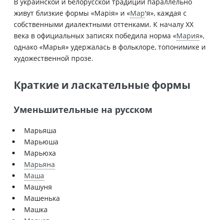
В украинской и белорусской традиции параллельно
живут близкие формы «Марія» и «
Мар
'я», каждая с
собственными диалектными оттенками. К началу XX
века в официальных записях победила норма «
Мария
»,
однако «Марья» удержалась в фольклоре, топонимике и
художественной прозе.
Краткие и ласкательные формы
Уменьшительные на русском
Марьяша
Марьюша
Марьюха
Марьяна
Маша
Машуня
Машенька
Машка