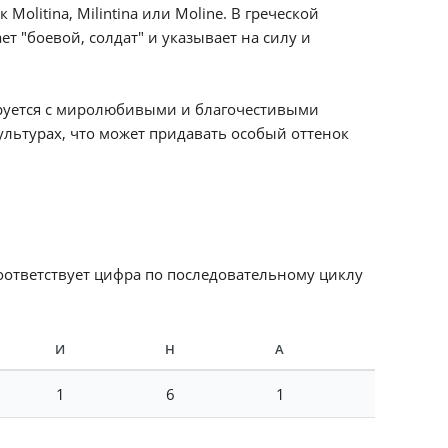
litina, Milintina или Moline. В греческой
ает "боевой, солдат" и указывает на силу и
руется с миролюбивыми и благочестивыми
ультурах, что может придавать особый оттенок
соответствует цифра по последовательному циклу
И
Н
А
1
6
1