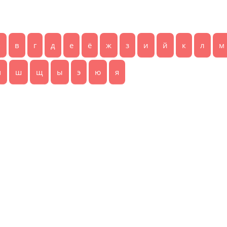
б
в
г
д
е
ё
ж
з
и
й
к
л
м
ч
ш
щ
ы
э
ю
я