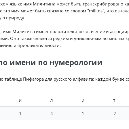
ком языке имя Милитина может быть транскрибировано как Mo
е это имя может быть связано со словом "militos", что означ
ую природу.
м, имя Милитина имеет положительное значение и ассоции
ами. Оно также является редким и уникальным во многих к
чению и привлекательности.
ло имени по нумерологии
по таблице Пифагора для русского алфавита: каждой букве 
И
Л
И
Т
1
4
1
2