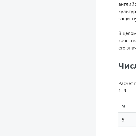
английс
культур
защитн
В цело
качеств
его зна
Чис
Расчёт 
1–9.
М
5