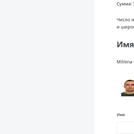
Сумма: 5
Число 
и широк
Имя
Militina
Имя