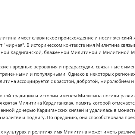
итина имеет славянское происхождение и носит женский ха
т "мирная". В историческом контексте имя Милитина связыв
ной Кардиганской, блаженной Милитиной и Милитиной М
кие народные верования и предрассудки, связанные с име
страненными и популярными. Однако в некоторых регионах
итина ассоциируется с красотой, добротой, миролюбием и
овной традиции и истории именем Милитина носили различ
я святая Милитина Кардиганская, память которой отмечает
енной дочерью Кардиганских князей и удалилась в монаст
 молитве и подвигу. По преданию, она способствовала пр
х культурах и религиях имя Милитина может иметь различ