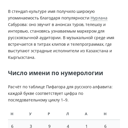
В стендап-культуре имя получило широкую
упоминаемость благодаря популярности
Нурлана
Сабурова: оно звучит в анонсах туров, телешоу и
интервью, становясь узнаваемым маркером для
русскоязычной аудитории. В музыкальной среде имя
встречается в титрах клипов и телепрограммах, где
выступают эстрадные исполнители из Казахстана и
Кыргызстана.
Число имени по нумерологии
Расчёт по таблице Пифагора для русского алфавита:
каждой букве соответствует цифра по
последовательному циклу 1–9.
Н
У
Р
Л
А
Н
6
3
9
4
1
6