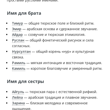
простыми русскими именами.
Имя для брата
Тимур
— общее тюркское поле и близкий ритм.
Эмир
— арабская основа и сдержанное звучание.
Айдар
— созвучие и тюркская этимология.
Руслан
— общий фонетический рисунок и сила
согласных.
Нурсултан
— общий корень «нур» и культурная
связка.
Рамиль
— мягкая интонация и восточная традиция.
Камиль
— короткое благозвучие и умеренный ритм.
Имя для сестры
Айгуль
— тюркская пара с естественной рифмой.
Лейла
— арабская традиция и плавное звучание.
Зарина
— близкая мелодика и современное
ощущение.