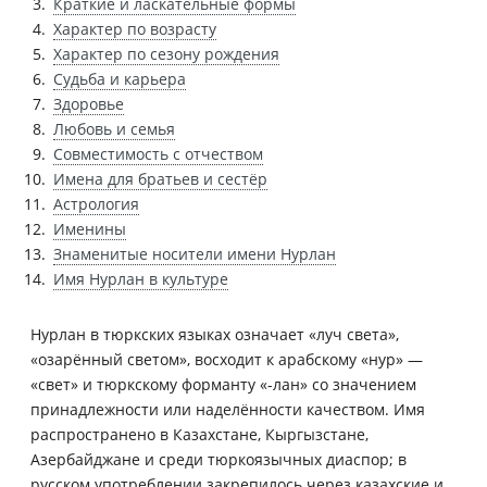
Краткие и ласкательные формы
Характер по возрасту
Характер по сезону рождения
Судьба и карьера
Здоровье
Любовь и семья
Совместимость с отчеством
Имена для братьев и сестёр
Астрология
Именины
Знаменитые носители имени Нурлан
Имя Нурлан в культуре
Нурлан в тюркских языках означает «луч света»,
«озарённый светом», восходит к арабскому «нур» —
«свет» и тюркскому форманту «-лан» со значением
принадлежности или наделённости качеством. Имя
распространено в Казахстане, Кыргызстане,
Азербайджане и среди тюркоязычных диаспор; в
русском употреблении закрепилось через казахские и