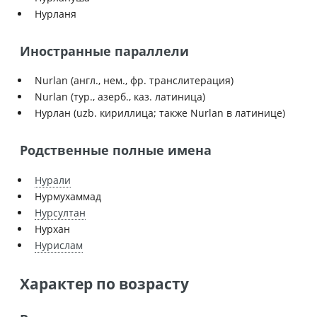
Нурланя
Иностранные параллели
Nurlan (англ., нем., фр. транслитерация)
Nurlan (тур., азерб., каз. латиница)
Нурлан (uzb. кириллица; также Nurlan в латинице)
Родственные полные имена
Нурали
Нурмухаммад
Нурсултан
Нурхан
Нурислам
Характер по возрасту