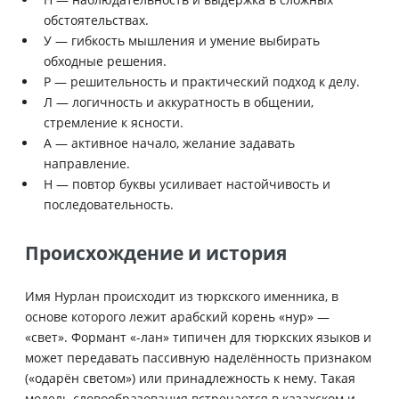
обстоятельствах.
У — гибкость мышления и умение выбирать
обходные решения.
Р — решительность и практический подход к делу.
Л — логичность и аккуратность в общении,
стремление к ясности.
А — активное начало, желание задавать
направление.
Н — повтор буквы усиливает настойчивость и
последовательность.
Происхождение и история
Имя Нурлан происходит из тюркского именника, в
основе которого лежит арабский корень «нур» —
«свет». Формант «-лан» типичен для тюркских языков и
может передавать пассивную наделённость признаком
(«одарён светом») или принадлежность к нему. Такая
модель словообразования встречается в казахском и