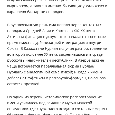
кыргызском, а также в именах, бытующих у кумыкских и
карачаево-балкарских народов.
В русскоязычную речь имя попало через контакты с
народами Средней Азии и Кавказа в XIX–XX веках.
Активная фиксация в документах началась в советское
время вместе с урбанизацией и миграциями внутри
Союза
. В Казахстане Нурлан получил распространение
во второй половине XX века, закрепившись и в среде
русскоязычных жителей республики. В Азербайджане
чаще встречается параллельная форма Нурлан/
Нурланъ с аналогичной семантикой; иногда к имени
добавляют суффиксы и patronymic-формулы, но основа
остаётся прежней.
По одной из версий, историческое распространение
имени усилилось под влиянием мусульманской
ономастики, где «нур» часто входит в составные формы
(Нуреддин,
Нурали
, Нурмухаммад). Однако Нурлан —