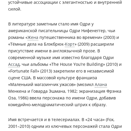
устойчивые ассоциации с элегантностью и внутренней
силой.
В литературе заметным стало имя Одри у
американской писательницы Одри Нифенеггер, чьи
романы «
Жена
путешественника во времени» (2003) и
«Тёмные дела на Блэкбрюк-
Корт
» (2009) расширили
присутствие имени в англоязычной прозе. В
современной музыке имя известно благодаря Одри
Ассад
, чьи альбомы «The House You’re Building» (2010) и
«Fortunate Fall» (2013) закрепили его в независимой
сцене США. В массовой культуре франшиза
«Маленький магазинчик ужасов» (мюзикл
Алана
Менкена и Говарда Эшмана, 1982; экранизация Фрэнка
Оза, 1986) ввела персонажа по имени Одри, добавив
комедийно-мелодраматический штрих к образу.
Имя встречается и в телесериалах. В «24 часа» (Fox,
2001–2010) одним из ключевых персонажей стала Одри