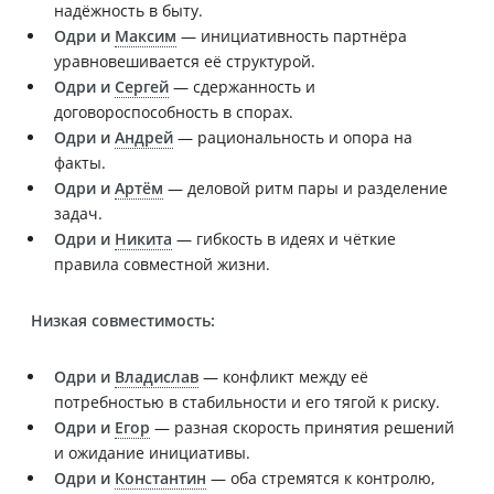
надёжность в быту.
Одри и
Максим
— инициативность партнёра
уравновешивается её структурой.
Одри и
Сергей
— сдержанность и
договороспособность в спорах.
Одри и
Андрей
— рациональность и опора на
факты.
Одри и
Артём
— деловой ритм пары и разделение
задач.
Одри и
Никита
— гибкость в идеях и чёткие
правила совместной жизни.
Низкая совместимость:
Одри и
Владислав
— конфликт между её
потребностью в стабильности и его тягой к риску.
Одри и
Егор
— разная скорость принятия решений
и ожидание инициативы.
Одри и
Константин
— оба стремятся к контролю,