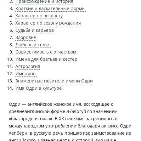
Происхождение и история
Краткие и ласкательные формы
Характер по возрасту
Характер по сезону рождения
Судьба и карьера
Здоровье
Любовь и семья
Совместимость с отчеством
Имена для братьев и сестёр
Астрология
Именины
Знаменитые носители имени Одри
Имя Одри в культуре
Одри — английское женское имя, восходящее к
древнеанглийской форме Æðelþryð со значением
«благородная сила». В XX веке имя закрепилось в
международном употреблении благодаря актрисе Одри
Хепбёрн; в русскую речь пришло как заимствование из
английского. Главная черта, с которой имя чаще