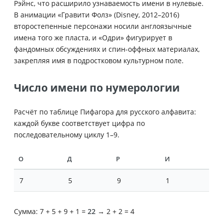
Рэйнс, что расширило узнаваемость имени в нулевые.
В анимации «Гравити Фолз» (Disney, 2012–2016)
второстепенные персонажи носили англоязычные
имена того же пласта, и «Одри» фигурирует в
фандомных обсуждениях и спин-оффных материалах,
закрепляя имя в подростковом культурном поле.
Число имени по нумерологии
Расчёт по таблице Пифагора для русского алфавита:
каждой букве соответствует цифра по
последовательному циклу 1–9.
О
Д
Р
И
7
5
9
1
Сумма: 7 + 5 + 9 + 1 =
22
→ 2 + 2 = 4