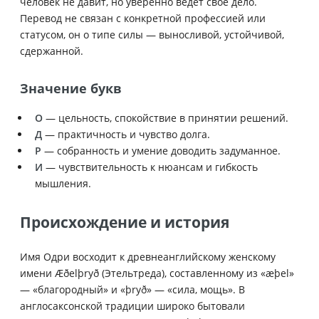
человек не давит, но уверенно ведёт своё дело.
Перевод не связан с конкретной профессией или
статусом, он о типе силы — выносливой, устойчивой,
сдержанной.
Значение букв
О
— цельность, спокойствие в принятии решений.
Д
— практичность и чувство долга.
Р
— собранность и умение доводить задуманное.
И
— чувствительность к нюансам и гибкость
мышления.
Происхождение и история
Имя Одри восходит к древнеанглийскому женскому
имени Æðelþryð (Этельтреда), составленному из «æþel»
— «благородный» и «þryð» — «сила, мощь». В
англосаксонской традиции широко бытовали