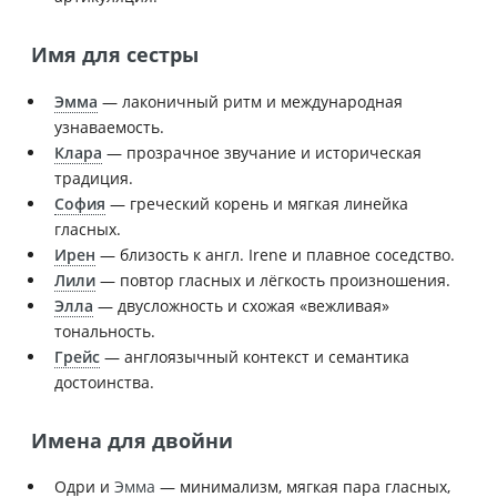
Имя для сестры
Эмма
— лаконичный ритм и международная
узнаваемость.
Клара
— прозрачное звучание и историческая
традиция.
София
— греческий корень и мягкая линейка
гласных.
Ирен
— близость к англ. Irene и плавное соседство.
Лили
— повтор гласных и лёгкость произношения.
Элла
— двусложность и схожая «вежливая»
тональность.
Грейс
— англоязычный контекст и семантика
достоинства.
Имена для двойни
Одри и
Эмма
— минимализм, мягкая пара гласных,