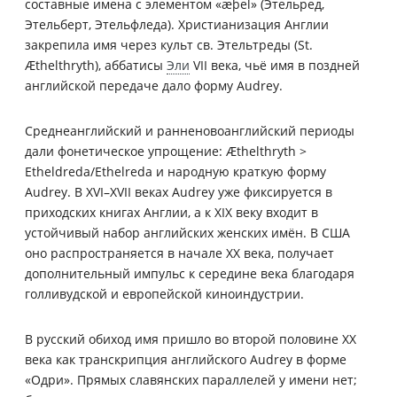
составные имена с элементом «æþel» (Этельред,
Этельберт, Этельфледа). Христианизация Англии
закрепила имя через культ св. Этельтреды (St.
Æthelthryth), аббатисы
Эли
VII века, чьё имя в поздней
английской передаче дало форму Audrey.
Среднеанглийский и ранненовоанглийский периоды
дали фонетическое упрощение: Æthelthryth >
Etheldreda/Ethelreda и народную краткую форму
Audrey. В XVI–XVII веках Audrey уже фиксируется в
приходских книгах Англии, а к XIX веку входит в
устойчивый набор английских женских имён. В США
оно распространяется в начале XX века, получает
дополнительный импульс к середине века благодаря
голливудской и европейской киноиндустрии.
В русский обиход имя пришло во второй половине XX
века как транскрипция английского Audrey в форме
«Одри». Прямых славянских параллелей у имени нет;