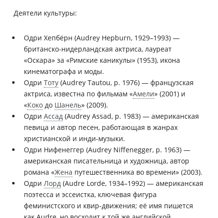
Деятели культуры:
Одри Хепбёрн (Audrey Hepburn, 1929–1993) —
британско-нидерландская актриса, лауреат
«Оскара» за «Римские каникулы» (1953), икона
кинематографа и моды.
Одри
Тоту
(Audrey Tautou, р. 1976) — французская
актриса, известна по фильмам «
Амели
» (2001) и
«
Коко
до
Шанель
» (2009).
Одри
Ассад
(Audrey Assad, р. 1983) — американская
певица и автор песен, работающая в жанрах
христианской и инди-музыки.
Одри Нифенеггер (Audrey Niffenegger, р. 1963) —
американская писательница и художница, автор
романа «
Жена
путешественника во времени» (2003).
Одри
Лорд
(Audre Lorde, 1934–1992) — американская
поэтесса и эссеистка, ключевая фигура
феминистского и квир‑движения; её имя пишется
как Audre, но восходит к той же английской