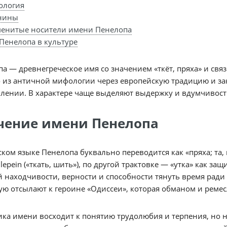
ология
нины
енитые носители имени Пенелопа
Пенелопа в культуре
а — древнегреческое имя со значением «ткёт, пряха» и свя
 из античной мифологии через европейскую традицию и за
лении. В характере чаще выделяют выдержку и вдумчивост
чение имени Пенелопа
ском языке Пенелопа буквально переводится как «пряха; та, кт
 lepein («ткать, шить»), по другой трактовке — «утка» как 
 находчивости, верности и способности тянуть время ради 
ю отсылают к героине «Одиссеи», которая обманом и реме
ка имени восходит к понятию трудолюбия и терпения, но не