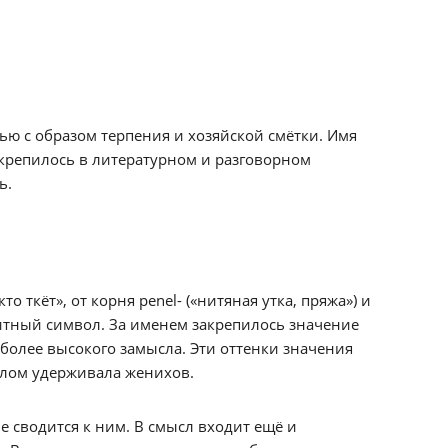
зью с образом терпения и хозяйской смётки. Имя
крепилось в литературном и разговорном
ь.
о ткёт», от корня penel- («нитяная утка, пряжа») и
защитный символ. За именем закрепилось значение
более высокого замысла. Эти оттенки значения
слом удерживала женихов.
 сводится к ним. В смысл входит ещё и