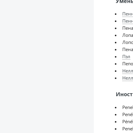
Умень
Пен
Пен
Пен
Лоп
Лопо
Пена
Пэл
Пеп
Нелл
Нел
Иност
Penel
Penél
Pénél
Penel