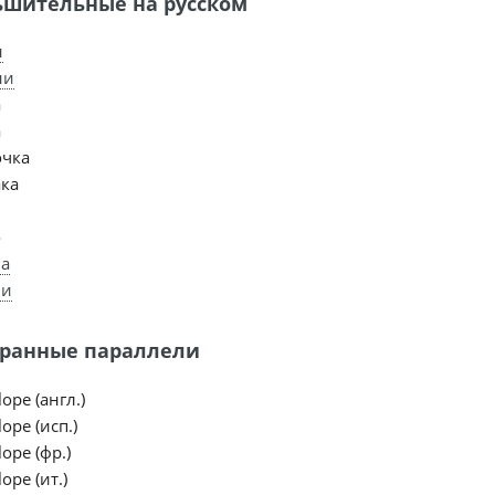
шительные на русском
н
ни
а
а
чка
ка
о
а
ли
ранные параллели
ope (англ.)
ope (исп.)
ope (фр.)
ope (ит.)