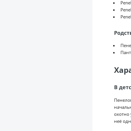
Penel
Penel
Pene
Родст
Пене
Пант
Хар
В дет
Пенелоп
начальн
охотно 
неё одн