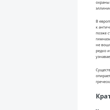
охраны 
эллинис
В европ
к антич
позже с
гимнази
не вошл
редко и
узнавае
Существ
опирает
греческ
Кра