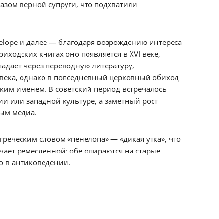
азом верной супруги, что подхватили
elope и далее — благодаря возрождению интереса
риходских книгах оно появляется в XVI веке,
опадает через переводную литературу,
 века, однако в повседневный церковный обиход
таким именем. В советский период встречалось
ии или западной культуре, а заметный рост
ным медиа.
реческим словом «пенелопа» — «дикая утка», что
чает ремесленной: обе опираются на старые
о в антиковедении.