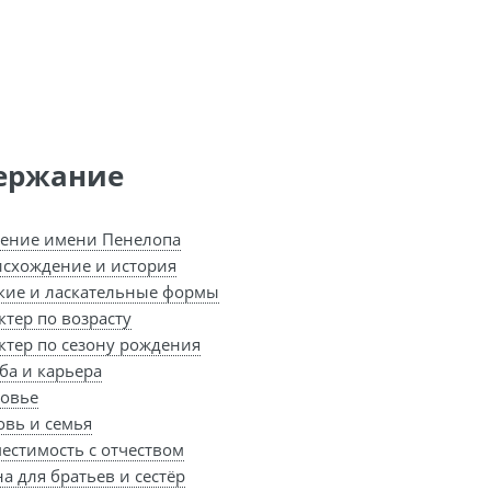
ержание
ение имени Пенелопа
схождение и история
кие и ласкательные формы
ктер по возрасту
ктер по сезону рождения
ба и карьера
овье
вь и семья
естимость с отчеством
а для братьев и сестёр