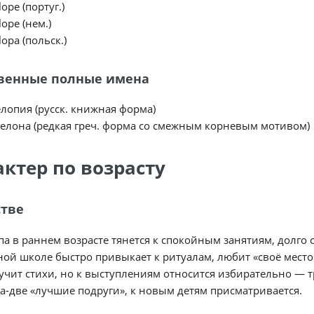
ope (португ.)
ope (нем.)
lopa (польск.)
венные полные имена
лопия (русск. книжная форма)
елона (редкая греч. форма со смежным корневым мотивом)
актер по возрасту
стве
а в раннем возрасте тянется к спокойным занятиям, долго с
ой школе быстро привыкает к ритуалам, любит «своё место»
учит стихи, но к выступлениям относится избирательно — т
а-две «лучшие подруги», к новым детям присматривается.