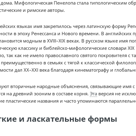
дома. Мифологическая Пенелопа стала типологическим обр
тические и римские авторы.
ейских языках имя закрепилось через латинскую форму Pen
ности в эпоху Ренессанса и Нового времени. В английских п
тановится модным в XVIII–XIX веках. В русском языке имя п
ческую классику и библейско-мифологические словари XIX
о, так как не имело православного святого покровителя с 
 преимущественно в семьях с тягой к классической филолог
мости дал XX–XXI века благодаря кинематографу и глобаль
уют вторичные народные объяснения, связывающие имя с г
ся на древний зооним в составе корня.
Эта
версия не исклю
ие пластические названия и часто упоминаются параллельн
ткие и ласкательные формы