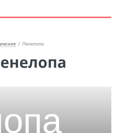
имские
Пенелопа
Пенелопа