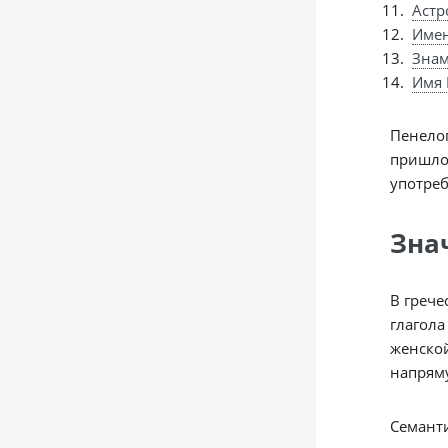
Астр
Име
Знам
Имя 
Пенелоп
пришло
употреб
Зна
В грече
глагола
женской
напряму
Семанти