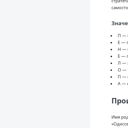
стратег
самосто
Значе
П — 
Е — 
Н — 
Е — 
Л — 
О — 
П — 
А — 
Про
Имя род
«Одиссе