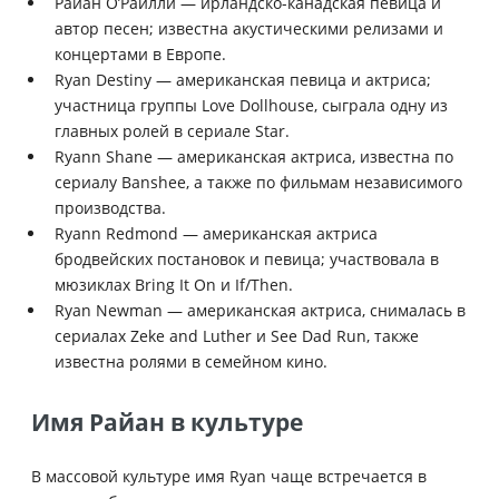
Райан О’Райлли — ирландско-канадская певица и
автор песен; известна акустическими релизами и
концертами в Европе.
Ryan Destiny — американская певица и актриса;
участница группы Love Dollhouse, сыграла одну из
главных ролей в сериале Star.
Ryann Shane — американская актриса, известна по
сериалу Banshee, а также по фильмам независимого
производства.
Ryann Redmond — американская актриса
бродвейских постановок и певица; участвовала в
мюзиклах Bring It On и If/Then.
Ryan Newman — американская актриса, снималась в
сериалах Zeke and Luther и See Dad Run, также
известна ролями в семейном кино.
Имя Райан в культуре
В массовой культуре имя Ryan чаще встречается в