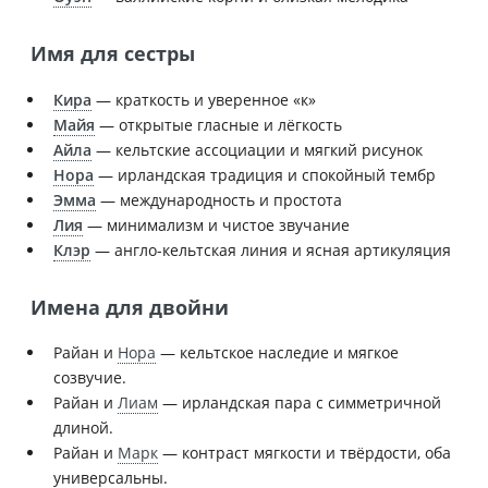
Имя для сестры
Кира
— краткость и уверенное «к»
Майя
— открытые гласные и лёгкость
Айла
— кельтские ассоциации и мягкий рисунок
Нора
— ирландская традиция и спокойный тембр
Эмма
— международность и простота
Лия
— минимализм и чистое звучание
Клэр
— англо-кельтская линия и ясная артикуляция
Имена для двойни
Райан и
Нора
— кельтское наследие и мягкое
созвучие.
Райан и
Лиам
— ирландская пара с симметричной
длиной.
Райан и
Марк
— контраст мягкости и твёрдости, оба
универсальны.