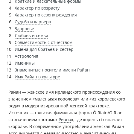
Краткие и ласкательные формы
Характер по возрасту
Характер по сезону рождения
Судьба и карьера
Здоровье
Любовь и семья
Совместимость с отчеством
Имена для братьев и сестёр
Астрология
Именины
Знаменитые носители имени Райан
Имя Райан в культуре
Райан — женское имя ирландского происхождения со
значением «маленькая королева» или «из королевского
рода» в модернизированной женской трактовке.
Источник — гэльская фамильная форма Ó Riain/Ó Rían
со значением «потомок
Риана
», где корень rí означает
«король». В современном употреблении женская Райан
ассоциируется с независимостью и аналитическим