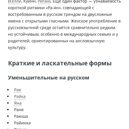
(
Келли
, Куинн,
Риган
). Ещё один фактор — узнаваемость
короткой ритмики «Ра-ян», совпадающей с
востребованным в русском трендом на двусложные
имена с открытыми гласными. Женское употребление в
русскоязычной среде остаётся сравнительно редким,
но устойчивым, особенно в международных семьях и у
родителей, ориентированных на англоязычную
культуру.
Краткие и ласкательные формы
Уменьшительные на русском
Рая
Райка
Яна
Раня
Раюша
Райинка