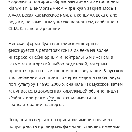
«король», от которого образован личный антропоним
Rian/Rían. В англоязычном мире Ryan закрепилось в
XIX–XX веках как мужское имя, а к концу XX века стало
редким, но заметным унисекс-вариантом, особенно в
США, Канаде и Ирландии.
Женская форма Ryan в английском впервые
фиксируется в регистрах конца XX века на волне
интереса к небинарным и нейтральным именам, а
также как авторский выбор родителей, которым
нравится краткость и современное звучание. В русском
употреблении имя пришло через медиа и глобальную
поп-культуру в 1990–2000-х, сначала как мужское, затем
как унисекс. В документах кириллицей обычно пишут
«Райан» или реже «
Раян
» в зависимости от
транслитерации паспорта.
По одной из версий, на принятие имени повлияла
популярность ирландских фамилий, ставших именами