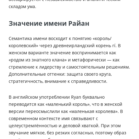
складом ума.
Значение имени Райан
Семантика имени восходит к понятию «король/
королевский» через древнеирландский корень rí. В
женском варианте значение воспринимается как
«родом из знатного клана» и метафорически — как
стремление к лидерству и самостоятельным решениям.
Дополнительные оттенки: защита своего круга,
стратегичность, внимание к справедливости.
В английском употреблении Ryan буквально
переводится как «маленький король», что в женской
версии переосмыслили как «маленькая королева». В
современном контексте имя связывают с
целеустремлённостью и деловой хваткой. При этом
звучание мягкое, без резких согласных, поэтому образ