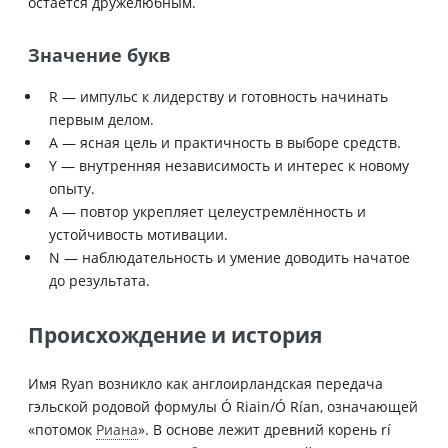
остаётся дружелюбным.
Значение букв
R — импульс к лидерству и готовность начинать
первым делом.
A — ясная цель и практичность в выборе средств.
Y — внутренняя независимость и интерес к новому
опыту.
A — повтор укрепляет целеустремлённость и
устойчивость мотивации.
N — наблюдательность и умение доводить начатое
до результата.
Происхождение и история
Имя Ryan возникло как англоирландская передача
гэльской родовой формулы Ó Riain/Ó Rían, означающей
«потомок
Риана
». В основе лежит древний корень rí