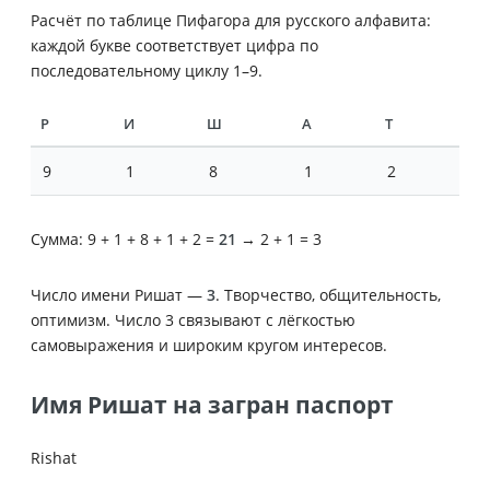
Расчёт по таблице Пифагора для русского алфавита:
каждой букве соответствует цифра по
последовательному циклу 1–9.
Р
И
Ш
А
Т
9
1
8
1
2
Сумма: 9 + 1 + 8 + 1 + 2 =
21
→ 2 + 1 = 3
Число имени Ришат —
3
. Творчество, общительность,
оптимизм. Число 3 связывают с лёгкостью
самовыражения и широким кругом интересов.
Имя Ришат на загран паспорт
Rishat