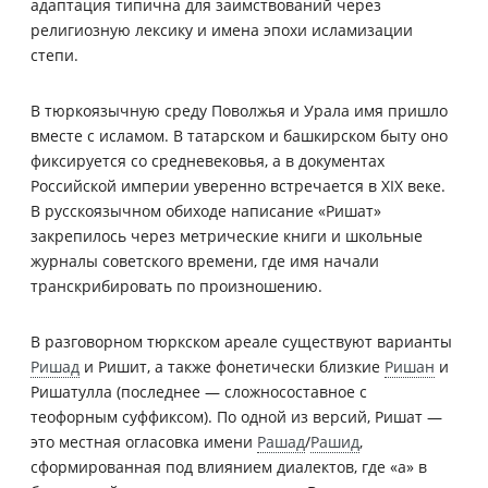
адаптация типична для заимствований через
религиозную лексику и имена эпохи исламизации
степи.
В тюркоязычную среду Поволжья и Урала имя пришло
вместе с исламом. В татарском и башкирском быту оно
фиксируется со средневековья, а в документах
Российской империи уверенно встречается в XIX веке.
В русскоязычном обиходе написание «Ришат»
закрепилось через метрические книги и школьные
журналы советского времени, где имя начали
транскрибировать по произношению.
В разговорном тюркском ареале существуют варианты
Ришад
и Ришит, а также фонетически близкие
Ришан
и
Ришатулла (последнее — сложносоставное с
теофорным суффиксом). По одной из версий, Ришат —
это местная огласовка имени
Рашад
/
Рашид
,
сформированная под влиянием диалектов, где «а» в