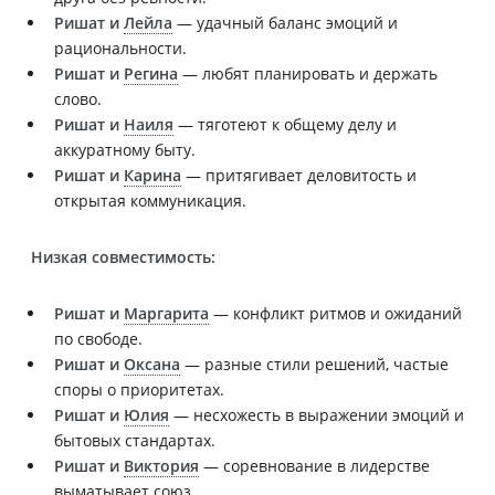
Ришат и
Лейла
— удачный баланс эмоций и
рациональности.
Ришат и
Регина
— любят планировать и держать
слово.
Ришат и
Наиля
— тяготеют к общему делу и
аккуратному быту.
Ришат и
Карина
— притягивает деловитость и
открытая коммуникация.
Низкая совместимость:
Ришат и
Маргарита
— конфликт ритмов и ожиданий
по свободе.
Ришат и
Оксана
— разные стили решений, частые
споры о приоритетах.
Ришат и
Юлия
— несхожесть в выражении эмоций и
бытовых стандартах.
Ришат и
Виктория
— соревнование в лидерстве
выматывает союз.