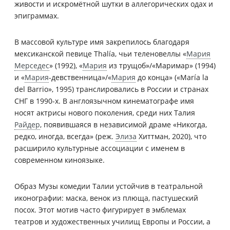
живости и искромётной шутки в аллегорических одах и
эпиграммах.
В массовой культуре имя закрепилось благодаря
мексиканской певице Thalía, чьи теленовеллы «
Мария
Мерседес
» (1992), «
Мария
из трущоб»/«Маримар» (1994)
и «
Мария
-девственница»/«
Мария
до конца» («María la
del Barrio», 1995) транслировались в России и странах
СНГ в 1990-х. В англоязычном кинематографе имя
носят актрисы нового поколения, среди них Талия
Райдер
, появившаяся в независимой драме «Никогда,
редко, иногда, всегда» (реж.
Элиза
Хиттман, 2020), что
расширило культурные ассоциации с именем в
современном киноязыке.
Образ Музы комедии Талии устойчив в театральной
иконографии: маска, венок из плюща, пастушеский
посох. Этот мотив часто фигурирует в эмблемах
театров и художественных училищ Европы и России, а