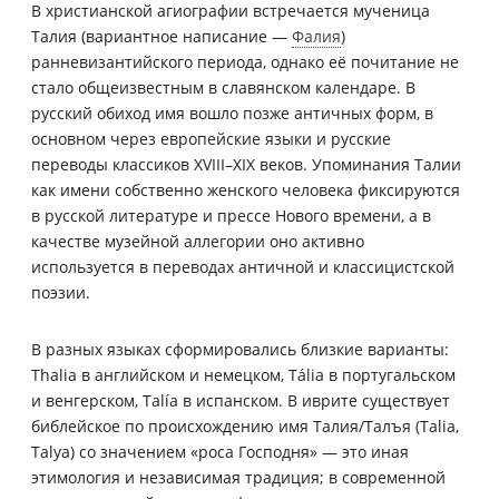
В христианской агиографии встречается мученица
Талия (вариантное написание —
Фалия
)
ранневизантийского периода, однако её почитание не
стало общеизвестным в славянском календаре. В
русский обиход имя вошло позже античных форм, в
основном через европейские языки и русские
переводы классиков XVIII–XIX веков. Упоминания Талии
как имени собственно женского человека фиксируются
в русской литературе и прессе Нового времени, а в
качестве музейной аллегории оно активно
используется в переводах античной и классицистской
поэзии.
В разных языках сформировались близкие варианты:
Thalia в английском и немецком, Tália в португальском
и венгерском, Talía в испанском. В иврите существует
библейское по происхождению имя Талия/Талъя (Talia,
Talya) со значением «роса Господня» — это иная
этимология и независимая традиция; в современной