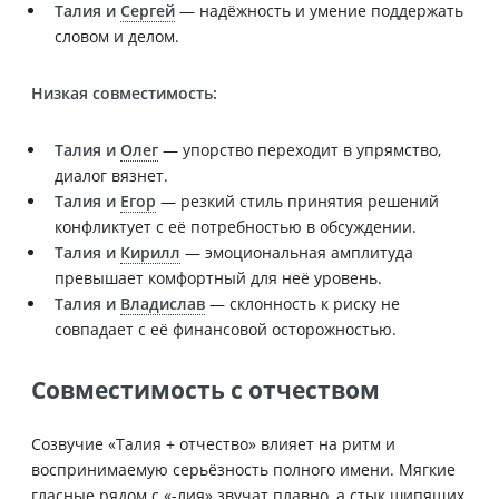
Талия и
Сергей
— надёжность и умение поддержать
словом и делом.
Низкая совместимость:
Талия и
Олег
— упорство переходит в упрямство,
диалог вязнет.
Талия и
Егор
— резкий стиль принятия решений
конфликтует с её потребностью в обсуждении.
Талия и
Кирилл
— эмоциональная амплитуда
превышает комфортный для неё уровень.
Талия и
Владислав
— склонность к риску не
совпадает с её финансовой осторожностью.
Совместимость с отчеством
Созвучие «Талия + отчество» влияет на ритм и
воспринимаемую серьёзность полного имени. Мягкие
гласные рядом с «-лия» звучат плавно, а стык шипящих