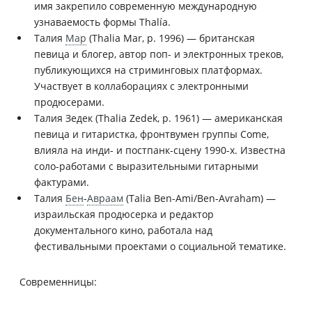
имя закрепило современную международную
узнаваемость формы Thalía.
Талия
Мар
(Thalia Mar, р. 1996) — британская
певица и блогер, автор поп- и электронных треков,
публикующихся на стриминговых платформах.
Участвует в коллаборациях с электронными
продюсерами.
Талия Зедек (Thalia Zedek, р. 1961) — американская
певица и гитаристка, фронтвумен группы Come,
влияла на инди- и постпанк-сцену 1990-х. Известна
соло-работами с выразительными гитарными
фактурами.
Талия
Бен
-
Авраам
(Talia Ben-Ami/Ben-Avraham) —
израильская продюсерка и редактор
документального кино, работала над
фестивальными проектами о социальной тематике.
Современницы: