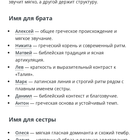
звучит мягко, а другой держит структуру.
Имя для брата
Алексей
— общее греческое происхождение и
мягкое звучание.
Никита
— греческий корень и современный ритм.
Матвей
— библейская традиция и ясная
артикуляция.
Лев
— краткость и выразительный контраст к
«Талия».
Марк
— латинская линия и строгий ритм рядом с
плавным именем сестры.
Даниил
— библейский контекст и благозвучие.
Антон
— греческая основа и устойчивый темп.
Имя для сестры
Олеся
— мягкая гласная доминанта и схожий тембр.
Лилия
— цветочный образ и плавная аллитерация.