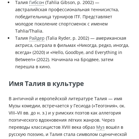
Талия
Гибсон
(Tahlia Gibson, р. 2002) —
австралийская профессиональная теннисистка,
победительница турниров ITF. Представляет
молодое поколение спортсменок с именем
Tahlia/Thalia.
Талия
Райдер
(Talia Ryder, р. 2002) — американская
актриса, сыграла в фильмах «Никогда, редко, иногда,
всегда» (2020) и «Hello, Goodbye, and Everything in
Between» (2022). Начинала на Бродвее, затем
перешла в кино.
Имя Талия в культуре
В античной и европейской литературе Талия — имя
Музы комедии, встречается у Гесиода («Теогония», ок.
VIII–VII вв. до н. э.) и у римских поэтов как аллегория
поэтического вдохновения лёгких жанров. Через
переводы классицистов XVIII века образ
Муз
вошёл в
русскую поэзию, и Талия стала символом сценической