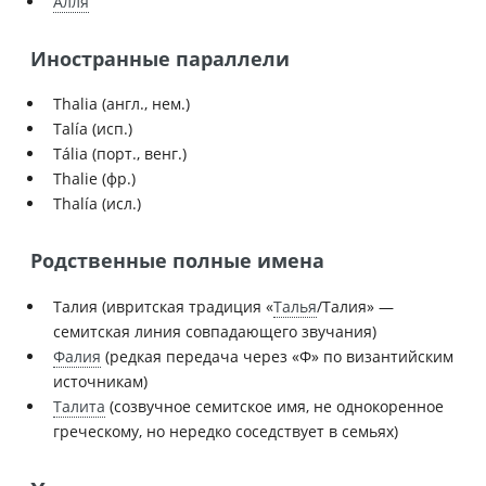
Алля
Иностранные параллели
Thalia (англ., нем.)
Talía (исп.)
Tália (порт., венг.)
Thalie (фр.)
Thalía (исл.)
Родственные полные имена
Талия (ивритская традиция «
Талья
/Талия» —
семитская линия совпадающего звучания)
Фалия
(редкая передача через «Ф» по византийским
источникам)
Талита
(созвучное семитское имя, не однокоренное
греческому, но нередко соседствует в семьях)