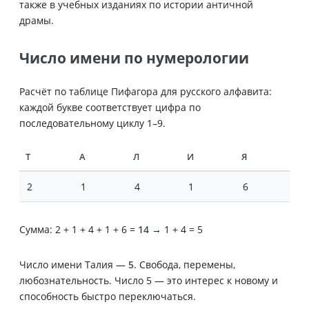
также в учебных изданиях по истории античной
драмы.
Число имени по нумерологии
Расчёт по таблице Пифагора для русского алфавита:
каждой букве соответствует цифра по
последовательному циклу 1–9.
Т
А
Л
И
Я
2
1
4
1
6
Сумма: 2 + 1 + 4 + 1 + 6 =
14
→ 1 + 4 = 5
Число имени Талия —
5
. Свобода, перемены,
любознательность. Число 5 — это интерес к новому и
способность быстро переключаться.