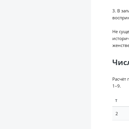
3. В за
восприн
Не суще
историч
женстве
Чис
Расчёт 
1–9.
Т
2