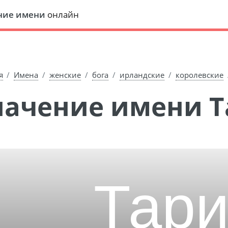
ние имени
онлайн
я
Имена
женские
бога
ирландские
королевские
Значение имени 