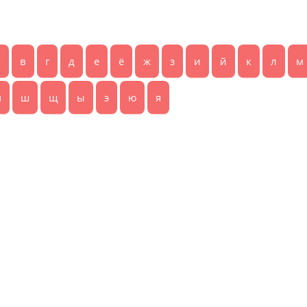
б
в
г
д
е
ё
ж
з
и
й
к
л
м
ч
ш
щ
ы
э
ю
я