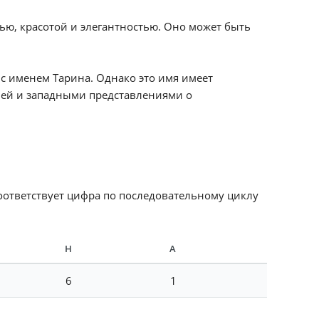
ью, красотой и элегантностью. Оно может быть
с именем Тарина. Однако это имя имеет
ией и западными представлениями о
соответствует цифра по последовательному циклу
Н
А
6
1