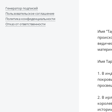
Генератор подписей
Пользовательское соглашение
Политика конфиденциальности
Отказ от ответственности
Имя "Та
происхо
ведичес
материн
Имя Тар
1. В ин
покрови
просве
2. В ир
королев
истории