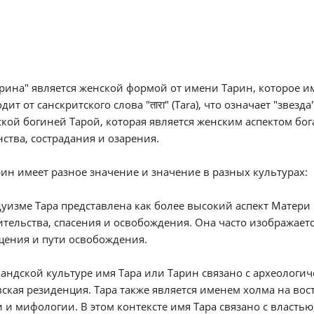
рина" является женской формой от имени Тарин, которое 
дит от санскритского слова "तारा" (Tara), что означает "звез
кой богиней Тарой, которая является женским аспектом бога
ства, сострадания и озарения.
ин имеет разное значение и значение в разных культурах:
дуизме Тара представлена как более высокий аспект Матер
тельства, спасения и освобождения. Она часто изображаетс
щения и пути освобождения.
ландской культуре имя Тара или Тарин связано с археологич
ская резиденция. Тара также является именем холма на вос
 и мифологии. В этом контексте имя Тара связано с власть