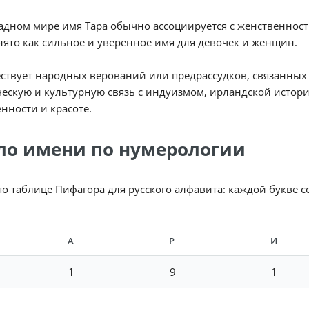
падном мире имя Тара обычно ассоциируется с женственност
ято как сильное и уверенное имя для девочек и женщин.
ствует народных верований или предрассудков, связанных 
ескую и культурную связь с индуизмом, ирландской истор
нности и красоте.
ло имени по нумерологии
по таблице Пифагора для русского алфавита: каждой букве 
А
Р
И
1
9
1