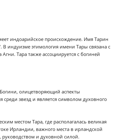
имеет индоарийское происхождение. Имя Тарин
да". В индуизме этимология имени Тары связана с
 Агни. Тара также ассоциируется с богиней
и Богини, олицетворяющий аспекты
я среди звезд и является символом духовного
еским местом Тара, где располагалась великая
токе Ирландии, важного места в ирландской
ю, руководством и духовной силой.