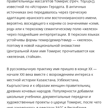
правительницы массагетов Томирис (греч. Τόμυρις),
известной по «Истории» Геродота. В античных
источниках оно передавалось через греческую
адаптацию иранского или восточноиранского имени,
вероятно, восходящего к корням со значениями «семя,
род» или к тюркскому семантическому полю «железо»
через позднейшие интерпретации. В тюркских языках
устойчивы формы темир/демир/төмүр — «железо»,
поэтому в новой национальной ономастике
Центральной Азии имя Томирис прочитывается как
«железная, стойкая».
В русскоязычную практику имя пришло в конце XX —
начале XXI века вместе с возрождением интереса к
местной истории Казахстана, Узбекистана,
Кыргызстана и к образам женщин-правительниц
древних кочевых народов. Популярности добавили
школьные учебники, документальные передачи и
художественные проекты о царице Томирис, после чего
имя закрепилось в реестрах ЗАГС в Республике