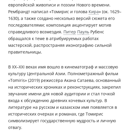
европейской живописи и поэзии Нового времени.
Рембрандт написал «Томирис и голова
Кира
» (ок. 1629–
1630), а также создано несколько версий сюжета его
последователями; композиция акцентирует мотив
справедливого возмездия.
Питер
Пауль
Рубенс
обращался к теме в атрибуируемых работах
мастерской, распространяя иконографию сильной
правительницы.
В XX–XXI веках имя вошло в кинематограф и массовую
культуру Центральной Азии. Полнометражный фильм
«Tomiris» (2019) режиссёра Акана Сатаева, основанный
на исторических хрониках и реконструкциях, закрепил
звучание имени для новой аудитории и стал точкой
входа к обсуждению древних кочевых культур. В
литературе на русском и казахском имя появляется в
исторических очерках и романах, где Томирис
символизирует государственную мудрость и личную
отвагу.