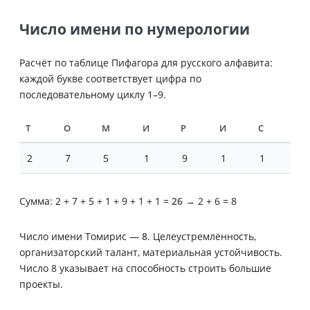
Число имени по нумерологии
Расчёт по таблице Пифагора для русского алфавита:
каждой букве соответствует цифра по
последовательному циклу 1–9.
Т
О
М
И
Р
И
С
2
7
5
1
9
1
1
Сумма: 2 + 7 + 5 + 1 + 9 + 1 + 1 =
26
→ 2 + 6 = 8
Число имени Томирис —
8
. Целеустремлённость,
организаторский талант, материальная устойчивость.
Число 8 указывает на способность строить большие
проекты.