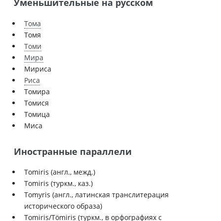
Уменьшительные на русском
Тома
Томя
Томи
Мира
Мириса
Риса
Томира
Томися
Томица
Миса
Иностранные параллели
Tomiris (англ., межд.)
Tomiris (туркм., каз.)
Tomyris (англ., латинская транслитерация
исторического образа)
Tomiris/Tömiris (туркм., в орфографиях с