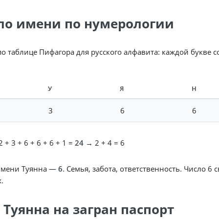
ло имени по нумерологии
по таблице Пифагора для русского алфавита: каждой букве 
У
Я
Н
3
6
6
 + 3 + 6 + 6 + 6 + 1 =
24
→ 2 + 4 = 6
имени Туянна —
6
. Семья, забота, ответственность. Число 6
.
 Туянна на загран паспорт