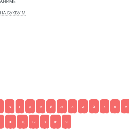
 АНИМЕ
НА БУКВУ М
б
в
г
д
е
ё
ж
з
и
й
к
л
м
ч
ш
щ
ы
э
ю
я