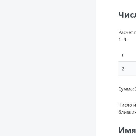
Чис
Расчёт 
1–9.
Т
2
Сумма: 2
Число 
близких
Имя