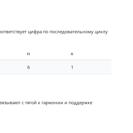
соответствует цифра по последовательному циклу
Н
А
6
1
 связывают с тягой к гармонии и поддержке