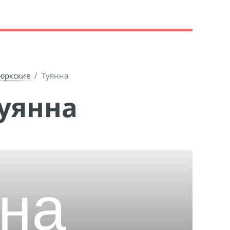
юркские
Туянна
Туянна