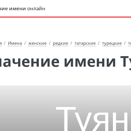
ние имени
онлайн
я
Имена
женские
редкие
татарские
турецкие
т
Значение имени 