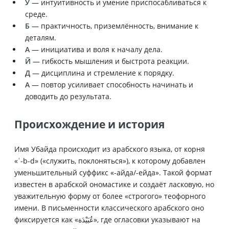
У
— интуитивность и умение приспосабливаться к
среде.
Б
— практичность, приземлённость, внимание к
деталям.
А
— инициатива и воля к началу дела.
Й
— гибкость мышления и быстрота реакции.
Д
— дисциплина и стремление к порядку.
А
— повтор усиливает способность начинать и
доводить до результата.
Происхождение и история
Имя Убайда происходит из арабского языка, от корня
«ʿ-b-d» («служить, поклоняться»), к которому добавлен
уменьшительный суффикс «-айда/-ейда». Такой формат
известен в арабской ономастике и создаёт ласковую, но
уважительную форму от более «строгого» теофорного
имени. В письменности классического арабского оно
фиксируется как «عُبَيْدَة», где огласовки указывают на