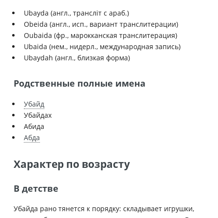
Ubayda (англ., трансліт с араб.)
Obeida (англ., исп., вариант транслитерации)
Oubaida (фр., марокканская транслитерация)
Ubaida (нем., нидерл., международная запись)
Ubaydah (англ., близкая форма)
Родственные полные имена
Убайд
Убайдах
Абидa
Абда
Характер по возрасту
В детстве
Убайда рано тянется к порядку: складывает игрушки,