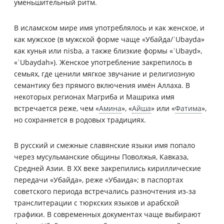
уменьшительный ритм.
В исламском мире имя употреблялось и как женское, и
как мужское (в мужской форме чаще «Убайда/ʿUbayda»
как кунья или nisba, а также близкие формы «ʿUbayd»,
«ʿUbaydah»). Женское употребление закрепилось в
семьях, где ценили мягкое звучание и религиозную
семантику без прямого включения имён Аллаха. В
некоторых регионах Магриба и Машрика имя
встречается реже, чем «
Амина
», «
Айша
» или «
Фатима
»,
но сохраняется в родовых традициях.
В русский и смежные славянские языки имя попало
через мусульманские общины Поволжья, Кавказа,
Средней Азии. В XX веке закрепились кириллические
передачи «Убайда», реже «Убаида»; в паспортах
советского периода встречались разночтения из-за
транслитерации с тюркских языков и арабской
графики. В современных документах чаще выбирают