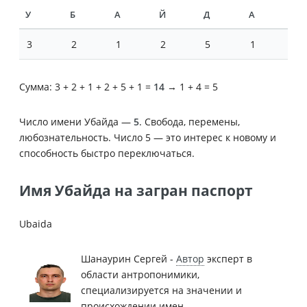
У
Б
А
Й
Д
А
3
2
1
2
5
1
Сумма: 3 + 2 + 1 + 2 + 5 + 1 =
14
→ 1 + 4 = 5
Число имени Убайда —
5
. Свобода, перемены,
любознательность. Число 5 — это интерес к новому и
способность быстро переключаться.
Имя Убайда на загран паспорт
Ubaida
Шанаурин Сергей -
Автор
эксперт в
области антропонимики,
специализируется на значении и
происхождении имен.