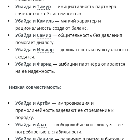
Убайда и
Тимур
— инициативность партнёра
сочетается с её системностью.
Убайда и
Камиль
— мягкий характер и
рациональность создают баланс.
Убайда и
Самир
— общительность без давления
помогает диалогу.
Убайда и
Ильдар
— деликатность и пунктуальность
сходятся.
Убайда и
Фарид
— амбиции партнёра опираются
на её надёжность.
Низкая совместимость:
Убайда и
Артём
— импровизация и
прямолинейность задевают её стремление к
порядку.
Убайда и
Азат
— свободолюбие конфликтует с её
потребностью в стабильности.
Убайда и
Данила
— различие в ритме и бытовых