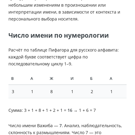
небольшим изменениям в произношении или
интерпретации имени, в зависимости от контекста и
персонального выбора носителя.
Число имени по нумерологии
Расчёт по таблице Пифагора для русского алфавита:
каждой букве соответствует цифра по
последовательному циклу 1–9.
В
А
Ж
И
Б
А
3
1
8
1
2
1
Сумма: 3 + 1 + 8 + 1 + 2 + 1 =
16
→ 1 + 6 = 7
Число имени Важиба —
7
. Анализ, наблюдательность,
склонность к размышлениям. Число 7 — это