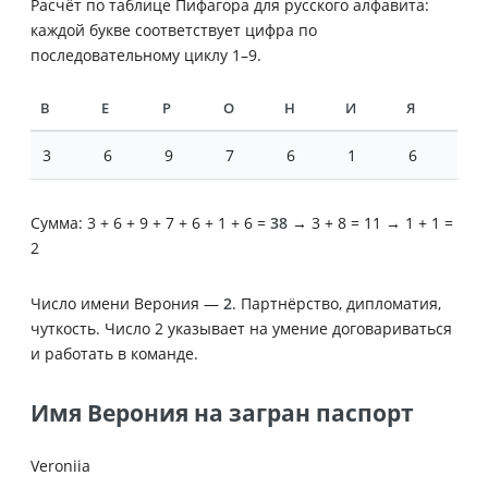
Расчёт по таблице Пифагора для русского алфавита:
каждой букве соответствует цифра по
последовательному циклу 1–9.
В
Е
Р
О
Н
И
Я
3
6
9
7
6
1
6
Сумма: 3 + 6 + 9 + 7 + 6 + 1 + 6 =
38
→ 3 + 8 = 11 → 1 + 1 =
2
Число имени Верония —
2
. Партнёрство, дипломатия,
чуткость. Число 2 указывает на умение договариваться
и работать в команде.
Имя Верония на загран паспорт
Veroniia