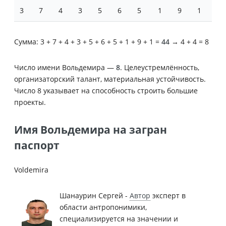
3
7
4
3
5
6
5
1
9
1
Сумма: 3 + 7 + 4 + 3 + 5 + 6 + 5 + 1 + 9 + 1 =
44
→ 4 + 4 = 8
Число имени Вольдемира —
8
. Целеустремлённость,
организаторский талант, материальная устойчивость.
Число 8 указывает на способность строить большие
проекты.
Имя Вольдемира на загран
паспорт
Voldemira
Шанаурин Сергей -
Автор
эксперт в
области антропонимики,
специализируется на значении и