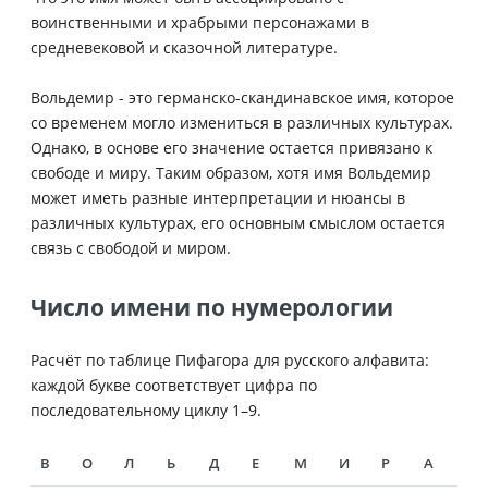
воинственными и храбрыми персонажами в
средневековой и сказочной литературе.
Вольдемир - это германско-скандинавское имя, которое
со временем могло измениться в различных культурах.
Однако, в основе его значение остается привязано к
свободе и миру. Таким образом, хотя имя Вольдемир
может иметь разные интерпретации и нюансы в
различных культурах, его основным смыслом остается
связь с свободой и миром.
Число имени по нумерологии
Расчёт по таблице Пифагора для русского алфавита:
каждой букве соответствует цифра по
последовательному циклу 1–9.
В
О
Л
Ь
Д
Е
М
И
Р
А