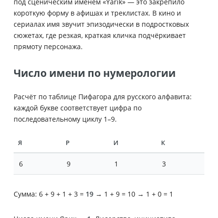
под сценическим именем «Yarik» — это закрепило
короткую форму в афишах и треклистах. В кино и
сериалах имя звучит эпизодически в подростковых
сюжетах, где резкая, краткая кличка подчёркивает
прямоту персонажа.
Число имени по нумерологии
Расчёт по таблице Пифагора для русского алфавита:
каждой букве соответствует цифра по
последовательному циклу 1–9.
Я
Р
И
К
6
9
1
3
Сумма: 6 + 9 + 1 + 3 =
19
→ 1 + 9 = 10 → 1 + 0 = 1