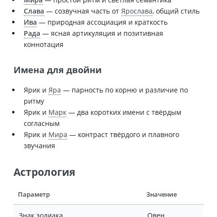
Слава
— созвучная часть от
Ярослава
, общий стиль
Ива
— природная ассоциация и краткость
Рада
— ясная артикуляция и позитивная
коннотация
Имена для двойни
Ярик и
Яра
— парность по корню и различие по
ритму
Ярик и
Марк
— два коротких имени с твёрдым
согласным
Ярик и
Мира
— контраст твёрдого и плавного
звучания
Астрология
Параметр
Значение
Знак зодиака
Овен