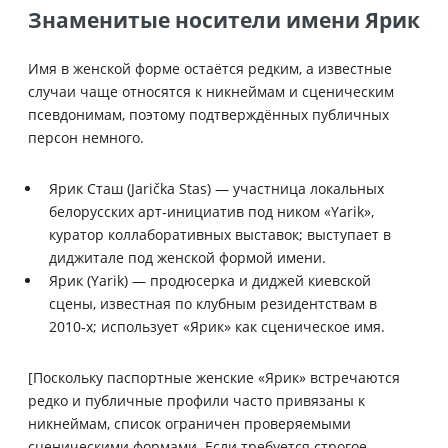
Знаменитые носители имени Ярик
Имя в женской форме остаётся редким, а известные
случаи чаще относятся к никнеймам и сценическим
псевдонимам, поэтому подтверждённых публичных
персон немного.
Ярик Сташ (Jarička Stas) — участница локальных
белорусских арт‑инициатив под ником «Yarik»,
куратор коллаборативных выставок; выступает в
диджитале под женской формой имени.
Ярик (Yarik) — продюсерка и диджей киевской
сцены, известная по клубным резидентствам в
2010‑х; использует «Ярик» как сценическое имя.
[Поскольку паспортные женские «Ярик» встречаются
редко и публичные профили часто привязаны к
никнеймам, список ограничен проверяемыми
сценическими формами. Если требуется строгое