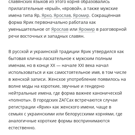
славянских языков из этого корня образовались
прилагательные «ярый», «яровой», а также мужские
имена типа Яр,
Ярко
,
Ярослав
,
Яромир
. Сокращённая
форма Ярик первоначально работала как
уменьшительное от
Ярослав
или
Яромир
в разговорной
речи восточных и западных славян.
В русской и украинской традиции Ярик утвердился как
бытовая кличка-ласкательное к мужским полным
именам, но в конце XX — начале XXI века начал
использоваться и как самостоятельное имя, в том числе
в женской записи. Женское употребление появилось на
волне моды на короткие, звучные и гендерно
нейтральные имена, где форма важнее канонической
«полноты». В городских ZАГСах встречаются случаи
регистрации «Ярик» как женского имени, чаще в
семьях с украинскими или белорусскими корнями, где
аналогичные короткие формы воспринимаются
естественно.