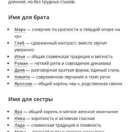
длинное, но без трудных стыков.
Имя для брата
Марк
— созвучие по краткости и твёрдой опоре на
«р»
Глеб
— сдержанный контраст, вместе звучат
уверенно
Илья
— общая славянская традиция и мягкость
Роман
— чёткий ритм и совпадение динамики
Даня
— разговорная краткая форма, единый стиль
Никита
— современное звучание и темп речи
Ярослав
— общий корень «яр-», родственная связка
Имя для сестры
Яра
— общий корень и мягкое женское окончание
Ника
— короткость и активная гласная
Лада
— славянская традиция и плавность
Мира
— простой ритм и светлая семантика