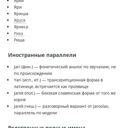
Ярки
Яри
Ярюша
Яруся
Ярикса
Рика
Риша
Иностранные параллели
Jari (фин.) — фонетический аналог по звучанию, не
по происхождению
Yari (исп., ит.) — транскрипционная форма в
латинице, встречается как прозвище
Jarek (пол.) — близкая славянская форма от того же
корня
Jarek (чеш.) — разговорный вариант от Jaroslav,
параллель по модели
Родственные полные имена